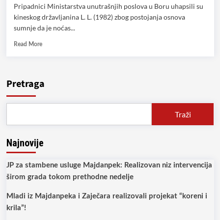
Pripadnici Ministarstva unutrašnjih poslova u Boru uhapsili su
kineskog državljanina L. L. (1982) zbog postojanja osnova
sumnje da je noćas...
Read
Read More
more
about
Ubijen
radnik
Pretraga
kineske
nacionalnosti
u
Traži
rudniku!
Najnovije
JP za stambene usluge Majdanpek: Realizovan niz intervencija
širom grada tokom prethodne nedelje
Mladi iz Majdanpeka i Zaječara realizovali projekat “koreni i
krila”!