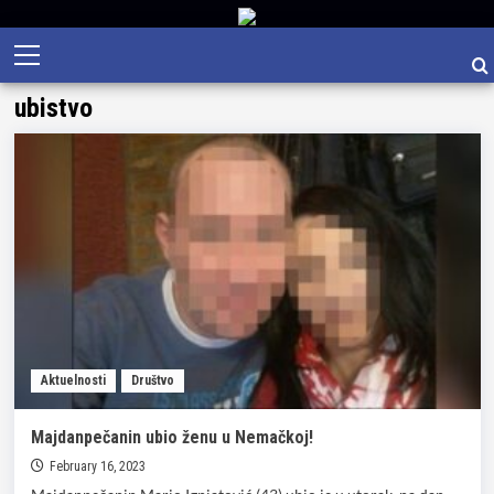
Skip
Primary
to
Menu
content
ubistvo
Aktuelnosti
Društvo
Majdanpečanin ubio ženu u Nemačkoj!
February 16, 2023