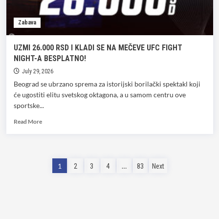
zbog
političkih
Zabava
spekulacija
UZMI 26.000 RSD I KLADI SE NA MEČEVE UFC FIGHT
NIGHT-A BESPLATNO!
July 29, 2026
Beograd se ubrzano sprema za istorijski borilački spektakl koji
će ugostiti elitu svetskog oktagona, a u samom centru ove
sportske...
Read
Read More
more
about
UZMI
26.000
Posts
1
…
2
3
4
83
Next
RSD
I
pagination
KLADI
SE
NA
MEČEVE