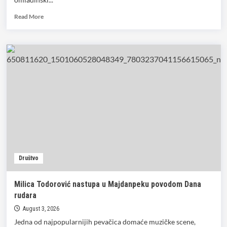
Read
Read More
more
about
Mladi
iz
Majdanpeka
i
Zaječara
realizovali
projekat
“koreni
i
krila”!
Društvo
Milica Todorović nastupa u Majdanpeku povodom Dana
rudara
August 3, 2026
Jedna od najpopularnijih pevačica domaće muzičke scene,