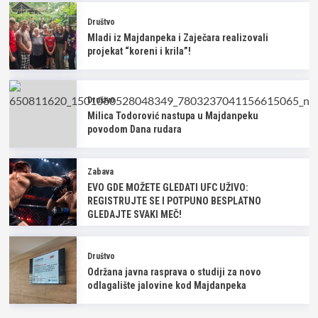
Društvo
Mladi iz Majdanpeka i Zaječara realizovali
projekat “koreni i krila”!
Društvo
Milica Todorović nastupa u Majdanpeku
povodom Dana rudara
Zabava
EVO GDE MOŽETE GLEDATI UFC UŽIVO:
REGISTRUJTE SE I POTPUNO BESPLATNO
GLEDAJTE SVAKI MEČ!
Društvo
Održana javna rasprava o studiji za novo
odlagalište jalovine kod Majdanpeka