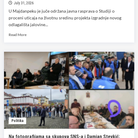
July 31, 2026
U Majdanpeku je juče održana javna rasprava o Studiji o
proceni uticaja na životnu sredinu projekta izgradnje novog
odlagališta jalovine...
Read
Read More
more
about
Održana
javna
rasprava
o
studiji
za
novo
odlagalište
jalovine
kod
Majdanpeka
Politika
Na fotografijama sa skupova SNS-a i Damjan Stevkić: