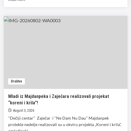
more
about
JP
za
stambene
usluge
Majdanpek:
Realizovan
niz
intervencija
širom
grada
tokom
prethodne
Društvo
nedelje
Mladi iz Majdanpeka i Zaječara realizovali projekat
“koreni i krila”!
August 3, 2026
‘’Dečiji centar’’ Zaječar i ‘’Ne Dam Nu Dau’’ Majdanpek
protekle nedelje realizovali su u okviru projekta „Koreni i krila“,
omladinski...