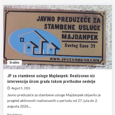
Društvo
JP za stambene usluge Majdanpek: Realizovan niz
intervencija širom grada tokom prethodne nedelje
August 5, 2026
Javno preduzeće za stambene usluge Majdanpek objavilo je
pregled aktivnosti realizovanih u periodu od 27. jula do 2.
avgusta 2026....
Read
Read More