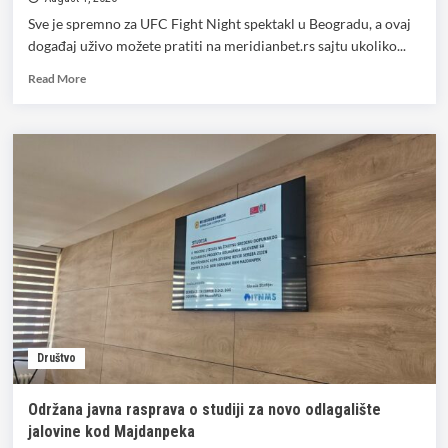
Sve je spremno za UFC Fight Night spektakl u Beogradu, a ovaj
događaj uživo možete pratiti na meridianbet.rs sajtu ukoliko...
Read
Read More
more
about
EVO
GDE
MOŽETE
GLEDATI
UFC
UŽIVO:
REGISTRUJTE
SE
I
POTPUNO
BESPLATNO
GLEDAJTE
Društvo
SVAKI
MEČ!
Održana javna rasprava o studiji za novo odlagalište
jalovine kod Majdanpeka