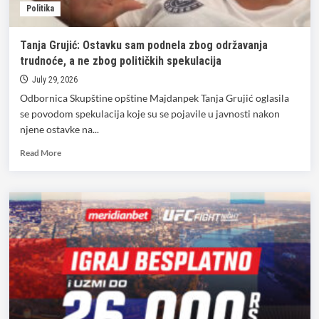
Politika
Mladi
za
zajednicu,
Tanja Grujić: Ostavku sam podnela zbog održavanja
glas
trudnoće, a ne zbog političkih spekulacija
za
Evropu“
July 29, 2026
Odbornica Skupštine opštine Majdanpek Tanja Grujić oglasila
se povodom spekulacija koje su se pojavile u javnosti nakon
njene ostavke na...
Read
Read More
more
about
Tanja
Grujić:
Ostavku
sam
podnela
zbog
održavanja
trudnoće,
a
ne