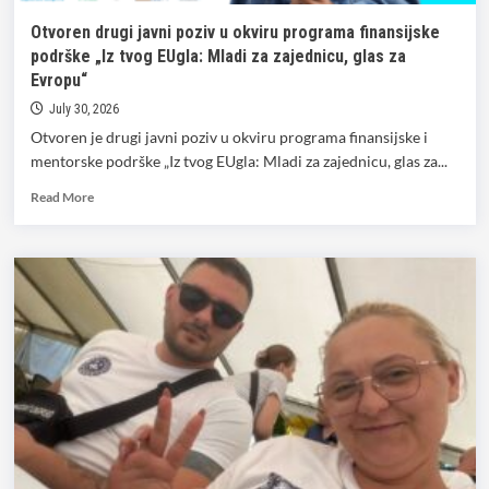
odbornika
Otvoren drugi javni poziv u okviru programa finansijske
podrške „Iz tvog EUgla: Mladi za zajednicu, glas za
Evropu“
July 30, 2026
Otvoren je drugi javni poziv u okviru programa finansijske i
mentorske podrške „Iz tvog EUgla: Mladi za zajednicu, glas za...
Read
Read More
more
about
Otvoren
drugi
javni
poziv
u
okviru
programa
finansijske
podrške
„Iz
tvog
EUgla: