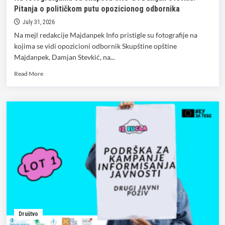
Pitanja o političkom putu opozicionog odbornika
July 31, 2026
Na mejl redakcije Majdanpek Info pristigle su fotografije na
kojima se vidi opozicioni odbornik Skupštine opštine
Majdanpek, Damjan Stevkić, na...
Read
Read More
more
about
Na
fotografijama
sa
skupova
SNS-
a
i
Damjan
Stevkić:
Pitanja
o
političkom
Društvo
putu
opozicionog