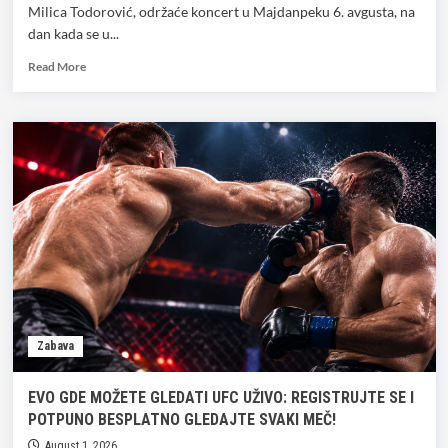
Milica Todorović, održaće koncert u Majdanpeku 6. avgusta, na
dan kada se u...
Read
Read More
more
about
Milica
Todorović
nastupa
u
Majdanpeku
povodom
Dana
rudara
Zabava
EVO GDE MOŽETE GLEDATI UFC UŽIVO: REGISTRUJTE SE I
POTPUNO BESPLATNO GLEDAJTE SVAKI MEČ!
August 1, 2026