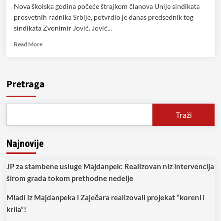
Nova školska godina počeće štrajkom članova Unije sindikata
prosvetnih radnika Srbije, potvrdio je danas predsednik tog
sindikata Zvonimir Jović. Jović...
Read
Read More
more
about
Prosvetari
u
Pretraga
štrajku
od
1.
Traži
septembra!
Najnovije
JP za stambene usluge Majdanpek: Realizovan niz intervencija
širom grada tokom prethodne nedelje
Mladi iz Majdanpeka i Zaječara realizovali projekat “koreni i
krila”!