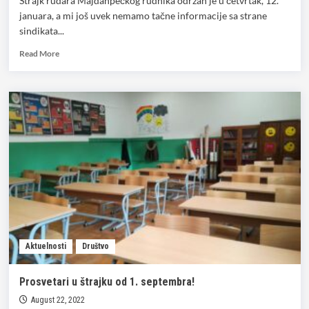
Štrajk rudara Majdanpečkog rudnika održan je u četvrtak, 12.
januara, a mi još uvek nemamo tačne informacije sa strane
sindikata...
Read
Read More
more
about
Da
li
je
štrajk
rudara
bio
uspešan?
Aktuelnosti
Društvo
Prosvetari u štrajku od 1. septembra!
August 22, 2022