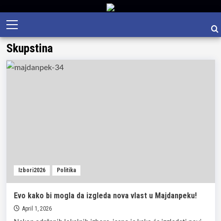
Skip
Primary
to
Menu
content
Skupstina
Izbori2026
Politika
Evo kako bi mogla da izgleda nova vlast u Majdanpeku!
April 1, 2026