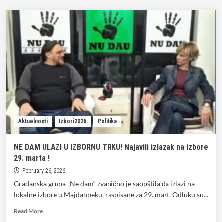
about
Božić
na
tribini
u
Boru
poručio
–
Nije
neozbiljan
šaljiv
video,
neozbiljno
Aktuelnosti
Izbori2026
Politika
je
šta
nam
NE DAM ULAZI U IZBORNU TRKU! Najavili izlazak na izbore
se
29. marta !
dešava
u
February 26, 2026
gradu
Građanska grupa „Ne dam“ zvanično je saopštila da izlazi na
i
lokalne izbore u Majdanpeku, raspisane za 29. mart. Odluku su...
državi
Read
Read More
more