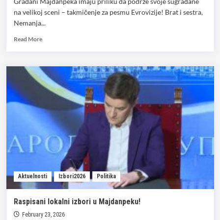
Građani Majdanpeka imaju priliku da podrže svoje sugrađane
na velikoj sceni – takmičenje za pesmu Evrovizije! Brat i sestra,
Nemanja...
Read
Read More
more
about
Gemini
iz
Majdanpeka
ide
na
Evroviziju
–
glasaj
i
podrži
svoje
sugrađane!
Aktuelnosti
Izbori2026
Politika
Raspisani lokalni izbori u Majdanpeku!
February 23, 2026