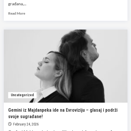
građana,...
Read
Read More
more
about
Vladimir
Božić
o
izbornoj
atmosferi
u
Majdanpeku
za
portal
masina.rs
Uncategorized
Gemini iz Majdanpeka ide na Evroviziju – glasaj i podrži
svoje sugrađane!
February 24, 2026