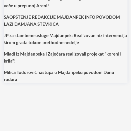
veče u prepunoj Areni!
SAOPŠTENJE REDAKCIJE MAJDANPEK INFO POVODOM
LAŽI DAMJANA STEVKIĆA
JP za stambene usluge Majdanpek: Realizovan niz intervencija
širom grada tokom prethodne nedelje
Mladi iz Majdanpeka i Zaječara realizovali projekat “koreni i
krila”!
Milica Todorović nastupa u Majdanpeku povodom Dana
rudara