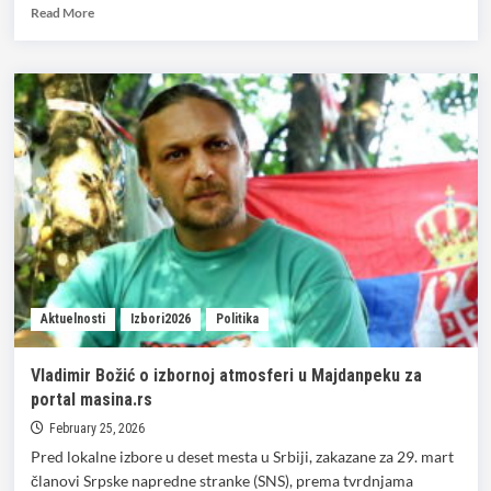
Read
Read More
more
about
PROGLAŠENA
SNS
LISTA
U
MAJDANPEKU
–
Jedan
glas
presudio,
a
potpisi
prikupljani
Aktuelnosti
Izbori2026
Politika
PRE
usvajanja
formulara?!
Vladimir Božić o izbornoj atmosferi u Majdanpeku za
portal masina.rs
February 25, 2026
Pred lokalne izbore u deset mesta u Srbiji, zakazane za 29. mart
članovi Srpske napredne stranke (SNS), prema tvrdnjama