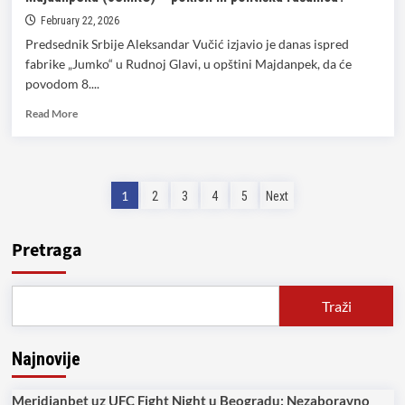
February 22, 2026
Predsednik Srbije Aleksandar Vučić izjavio je danas ispred
fabrike „Jumko“ u Rudnoj Glavi, u opštini Majdanpek, da će
povodom 8....
Read
Read More
more
about
Vučić
pred
Posts
1
2
3
4
5
Next
izbore
deli
pagination
20.000
Pretraga
dinara
radnicima
u
Majdanpeku
Traži
(JUMKO)
–
poklon
Najnovije
ili
politička
Meridianbet uz UFC Fight Night u Beogradu: Nezaboravno
računica?