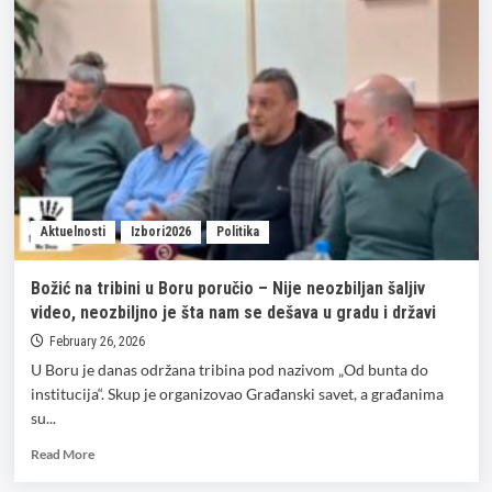
ide
u
finale
PZE!
Aktuelnosti
Izbori2026
Politika
Božić na tribini u Boru poručio – Nije neozbiljan šaljiv
video, neozbiljno je šta nam se dešava u gradu i državi
February 26, 2026
U Boru je danas održana tribina pod nazivom „Od bunta do
institucija“. Skup je organizovao Građanski savet, a građanima
su...
Read
Read More
more