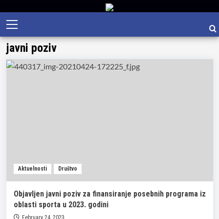
Skip
Primary
to
Menu
content
javni poziv
Aktuelnosti
Društvo
Objavljen javni poziv za finansiranje posebnih programa iz
oblasti sporta u 2023. godini
February 24, 2023