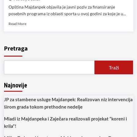
Opština Majdanpek objavila je javni poziv za finansiranje
posebnih programa iz oblasti sporta u ovoj godini za koje je u...
Read
Read More
more
about
Objavljen
javni
Pretraga
poziv
za
finansiranje
Traži
posebnih
programa
iz
Najnovije
oblasti
sporta
u
JP za stambene usluge Majdanpek: Realizovan niz intervencija
2023.
širom grada tokom prethodne nedelje
godini
Mladi iz Majdanpeka i Zaječara realizovali projekat “koreni i
krila”!