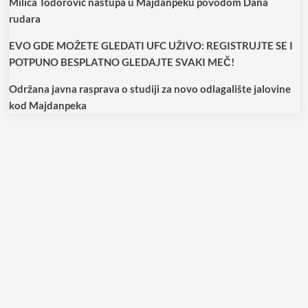
Milica Todorović nastupa u Majdanpeku povodom Dana
rudara
EVO GDE MOŽETE GLEDATI UFC UŽIVO: REGISTRUJTE SE I
POTPUNO BESPLATNO GLEDAJTE SVAKI MEČ!
Održana javna rasprava o studiji za novo odlagalište jalovine
kod Majdanpeka