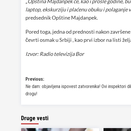
„
Opština Majdanpek će, kao i prošle godine, b
laptop, ekskurziju i plaćenu obuku i polaganje 
predsednik Opštine Majdanpek.
Pored toga, jedna od prednosti nakon završene g
čevrti osmak u Srbiji , kao prvi izbor na listi 
Izvor: Radio televizija Bor
Post
Previous:
Ne dam: objavljena ispovest zatvorenika! Ovi inspektori di
navigation
drogu!
Druge vesti