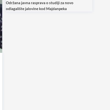
Održana javna rasprava o studiji za novo
odlagalište jalovine kod Majdanpeka