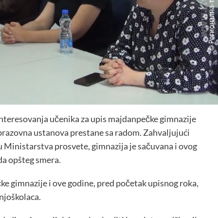
 interesovanja učenika za upis majdanpečke gimnazije
obrazovna ustanova prestane sa radom. Zahvaljujući
Ministarstva prosvete, gimnazija je sačuvana i ovog
da opšteg smera.
e gimnazije i ove godine, pred početak upisnog roka,
njoškolaca.