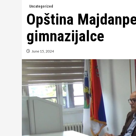
Uncategorized
Opština Majdanpe
gimnazijalce
June 15, 2024