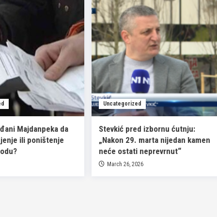
ed
Uncategorized
ađani Majdanpeka da
Stevkić pred izbornu ćutnju:
enje ili poništenje
„Nakon 29. marta nijedan kamen
vodu?
neće ostati neprevrnut“
March 26, 2026