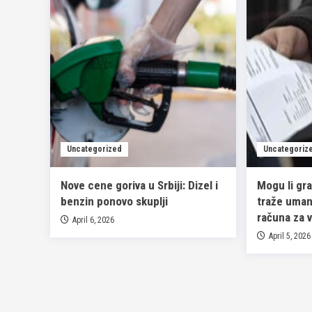
Uncategorized
Uncategoriz
Nove cene goriva u Srbiji: Dizel i
Mogu li gr
benzin ponovo skuplji
traže umanj
računa za 
April 6, 2026
April 5, 2026