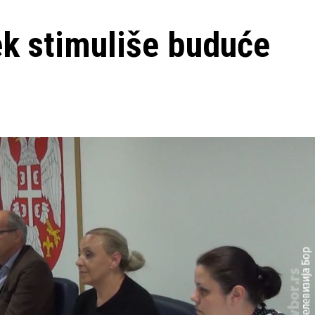
k stimuliše buduće