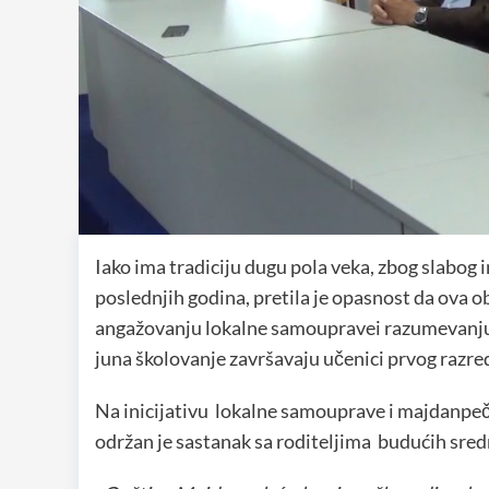
Iako ima tradiciju dugu pola veka, zbog slabog
poslednjih godina, pretila je opasnost da ova 
angažovanju lokalne samoupravei razumevanju 
juna školovanje završavaju učenici prvog razre
Na inicijativu lokalne samouprave i majdanpečk
održan je sastanak sa roditeljima budućih sred