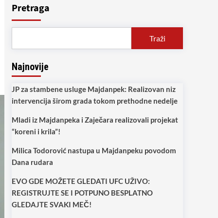
Pretraga
Traži
Najnovije
JP za stambene usluge Majdanpek: Realizovan niz
intervencija širom grada tokom prethodne nedelje
Mladi iz Majdanpeka i Zaječara realizovali projekat
“koreni i krila”!
Milica Todorović nastupa u Majdanpeku povodom
Dana rudara
EVO GDE MOŽETE GLEDATI UFC UŽIVO:
REGISTRUJTE SE I POTPUNO BESPLATNO
GLEDAJTE SVAKI MEČ!