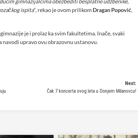
udućim gimnazijalcima obezbediti besplatne udžbenike,
vozačkog ispita
“, rekao je ovom prilikom
Dragan Popović
,
imnazije je i prolaz ka svim fakultetima. Inače, svaki
želja navodi upravo ovu obrazovnu ustanovu.
Next:
luju
Čak 7 koncerta ovog leta u Donjem Milanovcu!