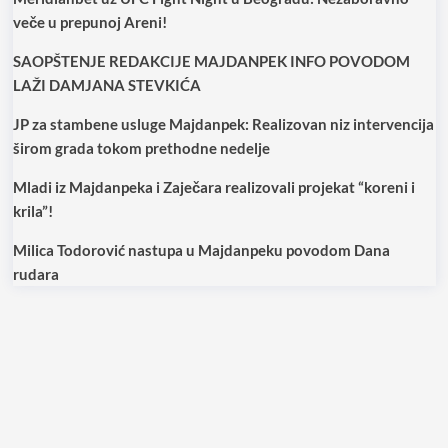
veče u prepunoj Areni!
SAOPŠTENJE REDAKCIJE MAJDANPEK INFO POVODOM
LAŽI DAMJANA STEVKIĆA
JP za stambene usluge Majdanpek: Realizovan niz intervencija
širom grada tokom prethodne nedelje
Mladi iz Majdanpeka i Zaječara realizovali projekat “koreni i
krila”!
Milica Todorović nastupa u Majdanpeku povodom Dana
rudara