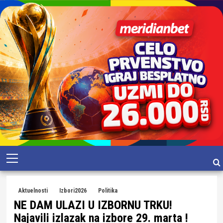
Skip
Primary
to
Menu
content
Aktuelnosti
Izbori2026
Politika
NE DAM ULAZI U IZBORNU TRKU!
Najavili izlazak na izbore 29. marta !