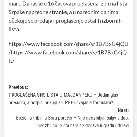
mart. Danas je u 16 časova proglašena izbirna lista
Srpake napredne stranke, a u narednim danima
očekuje se predaja i proglašenje ostalih izbornih
lista.
https://www.facebook.com/share/v/1B7BxG4jQU
/https://www.facebook.com/share/v/1B7BxG4jQ
U/
Post
Previous:
PROGLAŠENA SNS LISTA U MAJDANPEKU – Jedan glas
navigation
presudio, a potpisi prikupljani PRE usvajanja formulara?!
Next:
Božić na tribini u Boru poručio – Nije neozbiljan šaljiv video,
neozbiljno je šta nam se dešava u gradu i državi