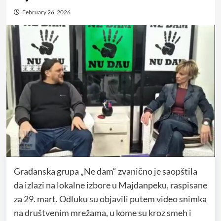
February 26, 2026
Građanska grupa „Ne dam“ zvanično je saopštila
da izlazi na lokalne izbore u Majdanpeku, raspisane
za 29. mart. Odluku su objavili putem video snimka
na društvenim mrežama, u kome su kroz smeh i