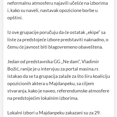
neformalnu atmosferu najavili učešće na izborima
i, kako su naveli, nastavak opozicione borbe u
opštini.
Iz ove grupacije poručuju da će ostatak „ekipe“ sa
liste za predstojeće izbore predstaviti naknadno, o
čemu će javnost biti blagovremeno obaveštena.
Jedan od predstavnika GG „Ne dam“, Vladimir
Božić, ranije je u intervjuu za portal masina.rs
istakao da se ta grupacija zalaže za što širu koaliciju
opozicionih aktera u Majdanpeku, sa ciljem
stvaranja, kako je naveo, referendumske atmosfere
na predstojećim lokalnim izborima.
Lokalni izbori u Majdanpeku zakazani su za 29.