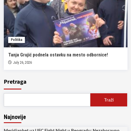
Politika
Tanja Grujić podnela ostavku na mesto odbornice!
July 26, 2026
Pretraga
Traži
Najnovije
Meridianbet uz UFC Fight Night u Beogradu: Nezaboravno