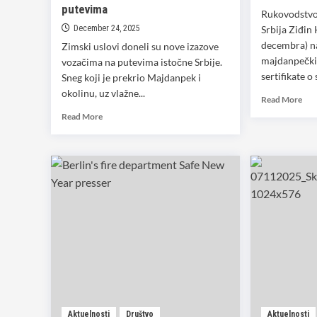
putevima
Rukovodstvo
December 24, 2025
Srbija Ziđin 
decembra) n
Zimski uslovi doneli su nove izazove
majdanpečkih
vozačima na putevima istočne Srbije.
sertifikate o 
Sneg koji je prekrio Majdanpek i
okolinu, uz vlažne...
Rea
Read More
mor
Read
Read More
abo
more
RB
about
uru
Otežani
sert
uslovi
sti
vožnje
u
istočnoj
Srbiji:
Sneg,
magla,
odroni
i
poledica
povećavaju
Aktuelnosti
Društvo
Aktuelnosti
rizik