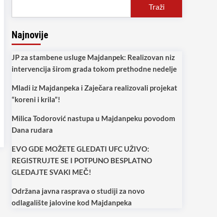
Traži
Najnovije
JP za stambene usluge Majdanpek: Realizovan niz
intervencija širom grada tokom prethodne nedelje
Mladi iz Majdanpeka i Zaječara realizovali projekat
“koreni i krila”!
Milica Todorović nastupa u Majdanpeku povodom
Dana rudara
EVO GDE MOŽETE GLEDATI UFC UŽIVO:
REGISTRUJTE SE I POTPUNO BESPLATNO
GLEDAJTE SVAKI MEČ!
Održana javna rasprava o studiji za novo
odlagalište jalovine kod Majdanpeka