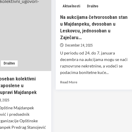
Aktuelnosti
Društvo
Na aukcijama četvorosoban stan
u Majdanpeku, dvosoban u
Leskovcu, jednosoban u
Zaječaru…
December 24, 2025
U periodu od 24. do 7. januara
decembra na aukcijama mogu se naći
Društvo
raznovrsne nekretnine, a vodeći se
podacima bonitetne kuće...
oseban kolektivni
Read
Read More
zaposlene u
more
 upravi Majdanpek
about
Na
, 2025
aukcijama
Opštine Majdanpek
četvorosoban
vić i predsednik
stan
rganizacije Opštinske
u
Majdanpeku,
anpek Predrag Stanojević
dvosoban