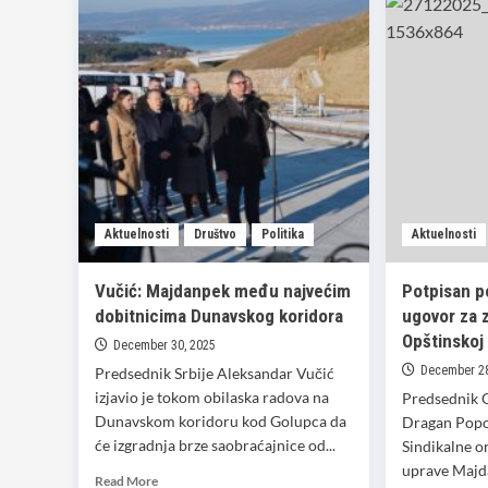
Aktuelnosti
Društvo
Politika
Aktuelnosti
Vučić: Majdanpek među najvećim
Potpisan p
dobitnicima Dunavskog koridora
ugovor za 
Opštinskoj
December 30, 2025
December 28
Predsednik Srbije Aleksandar Vučić
izjavio je tokom obilaska radova na
Predsednik 
Dunavskom koridoru kod Golupca da
Dragan Popo
će izgradnja brze saobraćajnice od...
Sindikalne o
uprave Majd
Read
Read More