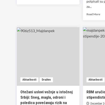
potpisali su
more
za...
about
Vučić:
Rea
Read More
Majdanpek
mor
među
abo
najvećim
Pot
dobitnicima
pos
Dunavskog
kol
koridora
ugo
za
zap
u
Opš
upr
Maj
Aktuelnosti
Društvo
Aktuelnosti
Otežani uslovi vožnje u istočnoj
RBM uručio
Srbiji: Sneg, magla, odroni i
stipendist
poledica povećavaju rizik na
December 24