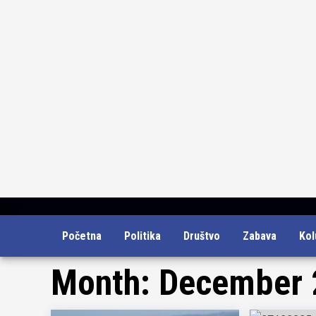
Skip
Početna
Politika
Društvo
Zabava
Ko
to
content
Month:
December 