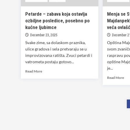
na
putevima
Petarde – zabava koja ostavlja
Menja se S
ozbiljne posledice, posebno po
Majdanpek!
kućne ljubimce
veća ovlaš
December 23, 2025
December 21
Svake zime, sa dolaskom praznika,
Opština Majd
ulice gradova i sela pretvaraju se u
svom zvaničn
improvizovana ratišta. Zvuci petardi i
raspravu po
vatrometa postaju gotovo...
opštine Maj
je...
Read
Read More
more
Rea
Read More
about
mor
Petarde
abo
–
Men
zabava
se
koja
Sta
ostavlja
opš
ozbiljne
Maj
posledice,
Pre
posebno
dob