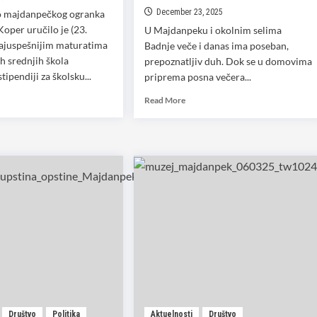
December 23, 2025
 majdanpečkog ogranka
Koper uručilo je (23.
U Majdanpeku i okolnim selima
ajuspešnijim maturatima
Badnje veče i danas ima poseban,
 srednjih škola
prepoznatljiv duh. Dok se u domovima
stipendiji za školsku...
priprema posna večera...
d
Read
Read More
e
more
ut
about
M
Korinđanje
čio
na
ifikate
Badnje
pendistima
veče:
Majdanpek
čuva
duh
stare
tradicije
Društvo
Politika
Aktuelnosti
Društvo