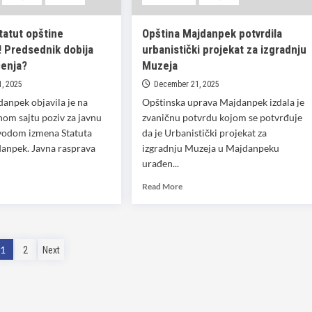
tatut opštine
Opština Majdanpek potvrdila
 Predsednik dobija
urbanistički projekat za izgradnju
ćenja?
Muzeja
, 2025
December 21, 2025
anpek objavila je na
Opštinska uprava Majdanpek izdala je
om sajtu poziv za javnu
zvaničnu potvrdu kojom se potvrđuje
vodom izmena Statuta
da je Urbanistički projekat za
danpek. Javna rasprava
izgradnju Muzeja u Majdanpeku
urađen...
d
Read
Read More
e
more
ut
about
ja
Opština
Majdanpek
Posts
1
2
Next
tut
potvrdila
tine
urbanistički
pagination
danpek!
projekat
dsednik
za
ija
izgradnju