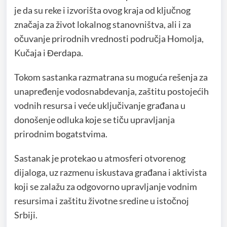
je da su reke i izvorišta ovog kraja od ključnog
značaja za život lokalnog stanovništva, ali i za
očuvanje prirodnih vrednosti područja Homolja,
Kučaja i Đerdapa.
Tokom sastanka razmatrana su moguća rešenja za
unapređenje vodosnabdevanja, zaštitu postojećih
vodnih resursa i veće uključivanje građana u
donošenje odluka koje se tiču upravljanja
prirodnim bogatstvima.
Sastanak je protekao u atmosferi otvorenog
dijaloga, uz razmenu iskustava građana i aktivista
koji se zalažu za odgovorno upravljanje vodnim
resursima i zaštitu životne sredine u istočnoj
Srbiji.