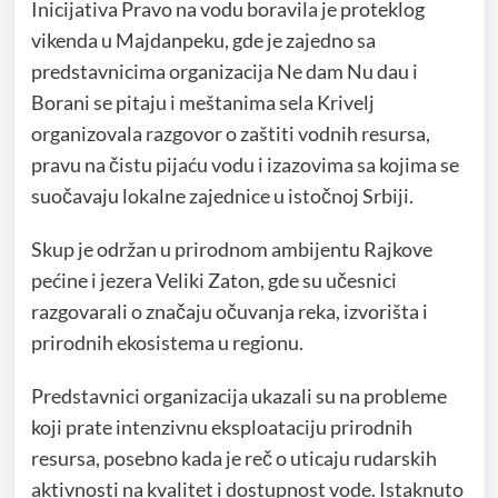
Inicijativa Pravo na vodu boravila je proteklog
vikenda u Majdanpeku, gde je zajedno sa
predstavnicima organizacija Ne dam Nu dau i
Borani se pitaju i meštanima sela Krivelj
organizovala razgovor o zaštiti vodnih resursa,
pravu na čistu pijaću vodu i izazovima sa kojima se
suočavaju lokalne zajednice u istočnoj Srbiji.
Skup je održan u prirodnom ambijentu Rajkove
pećine i jezera Veliki Zaton, gde su učesnici
razgovarali o značaju očuvanja reka, izvorišta i
prirodnih ekosistema u regionu.
Predstavnici organizacija ukazali su na probleme
koji prate intenzivnu eksploataciju prirodnih
resursa, posebno kada je reč o uticaju rudarskih
aktivnosti na kvalitet i dostupnost vode. Istaknuto