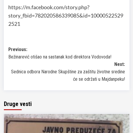
https://m.facebook.com/story.php?
story_fbid=782020586339085&id=10000522529
2521
Post
Previous:
Bežinarević otišao na sastanak kod direktora Vodovoda!
navigation
Next:
Sednica odbora Narodne Skupštine za zaštitu životne sredine
će se održati u Majdanpeku!
Druge vesti