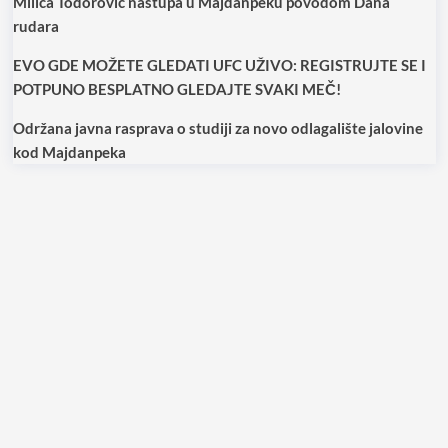
Milica Todorović nastupa u Majdanpeku povodom Dana
rudara
EVO GDE MOŽETE GLEDATI UFC UŽIVO: REGISTRUJTE SE I
POTPUNO BESPLATNO GLEDAJTE SVAKI MEČ!
Održana javna rasprava o studiji za novo odlagalište jalovine
kod Majdanpeka