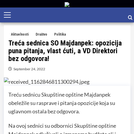
Skip
Primary
to
Menu
content
Aktuelnosti
Društvo
Politika
Treća sednica SO Majdanpek: opozicija
puna pitanja, vlast ćuti, a VD Direktori
bez odgovora!
September 24, 2022
Treću sednicu Skupštine opštine Majdanpek
obeležile su rasprave i pitanja opozicije koja su
uglavnom ostala bez odgovora.
Na ovoj sednici su odbornici Skupštine opštine