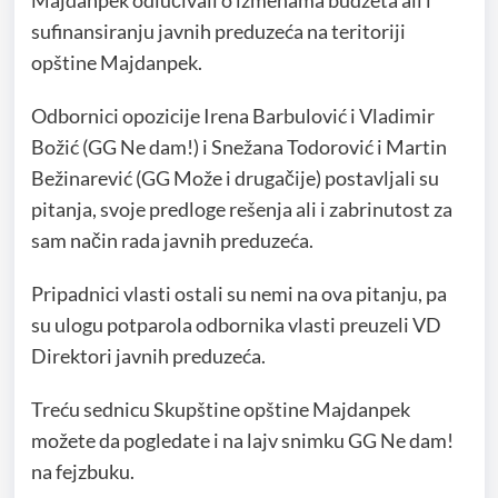
Majdanpek odlučivali o izmenama budžeta ali i
sufinansiranju javnih preduzeća na teritoriji
opštine Majdanpek.
Odbornici opozicije Irena Barbulović i Vladimir
Božić (GG Ne dam!) i Snežana Todorović i Martin
Bežinarević (GG Može i drugačije) postavljali su
pitanja, svoje predloge rešenja ali i zabrinutost za
sam način rada javnih preduzeća.
Pripadnici vlasti ostali su nemi na ova pitanju, pa
su ulogu potparola odbornika vlasti preuzeli VD
Direktori javnih preduzeća.
Treću sednicu Skupštine opštine Majdanpek
možete da pogledate i na lajv snimku GG Ne dam!
na fejzbuku.