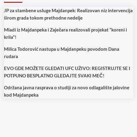
JP za stambene usluge Majdanpek: Realizovan niz intervencija
širom grada tokom prethodne nedelje
Mladi iz Majdanpeka i Zaječara realizovali projekat “koreni i
krila”!
Milica Todorović nastupa u Majdanpeku povodom Dana
rudara
EVO GDE MOŽETE GLEDATI UFC UŽIVO: REGISTRUJTE SE I
POTPUNO BESPLATNO GLEDAJTE SVAKI MEČ!
Održana javna rasprava o studiji za novo odlagalište jalovine
kod Majdanpeka