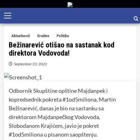
Skip
Primary
to
Menu
content
Aktuelnosti
Društvo
Politika
Bežinarević otišao na sastanak kod
direktora Vodovoda!
September 23, 2022
Odbornik Skupštine opštine Majdanpek i
kopredsednik pokreta #1od5miliona, Martin
Bežinarević, danas je bio na sastanku sa
direktorom Majdanpečkog Vodovoda,
Slobodanom Krajićem, javio je pokret
#1od5miliona u pisanom saopštenju.