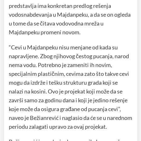
predstavlja ima konkretan predlog rešenja
vodosnabdevanja u Majdanpeku, a da se on ogleda
u tome da se čitava vodovodna mreža u
Majdanpeku promeni novom.
“Cevi u Majdanpeku nisu menjane od kada su
napravljene. Zbog njihovog čestog pucanja, narod
nema vodu. Potrebno je zameniti ih novim,
specijalnim plastičnim, cevima zato što takve cevi
mogu da izdrže i tešku strukturu grada koji se
nalazi na kosini. Ovo je projekat koji može da se
završi samo za godinu dana i koji je jedino rešenje
koje može da osigura građane od pucanja cevi”,
naveo je Bežianrević i naglasio da će se u narednom
periodu zalagati upravo za ovaj projekat.