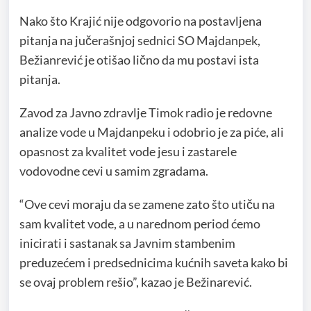
Nako što Krajić nije odgovorio na postavljena
pitanja na jučerašnjoj sednici SO Majdanpek,
Bežianrević je otišao lično da mu postavi ista
pitanja.
Zavod za Javno zdravlje Timok radio je redovne
analize vode u Majdanpeku i odobrio je za piće, ali
opasnost za kvalitet vode jesu i zastarele
vodovodne cevi u samim zgradama.
“Ove cevi moraju da se zamene zato što utiču na
sam kvalitet vode, a u narednom period ćemo
inicirati i sastanak sa Javnim stambenim
preduzećem i predsednicima kućnih saveta kako bi
se ovaj problem rešio”, kazao je Bežinarević.