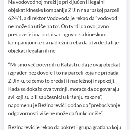
Na vodovodnoj mreži je priključen i ilegalni
objekat kineske kompanije ZiJIn na srpskoj parceli
624/1, a direktor Vodovoda je rekao da “vodovod
ne može da utiče na to”. On tvrdi da ovo javno
preduzeće ima potpisan ugovor sa kineskom
kompanijom te da nadležni treba da utvrde da li je
objekat ilegalan ili ne.
“Mi smo već potvrdili u Katastru da je ovaj objekat
izgrađen bez dovole I to na parceli koja ne pripada
ZiJin-u, te ćemo to predati i nadležnoj inspekciji.
Kada se dokaže ova tvrdnji, moraće da odgovaraju
svi koji su bili saučesnici u kršenju zakone”,
napomenu je Bežinarević i dodao da “prebacivanje
odgovornosti više ne može da funkcioniše”.
Bežinarević je rekao da pokret i grupa građana koju