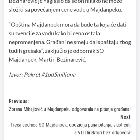
Bežinarević je naglasio da se on nikako ne može
složiti sa povećanjem cene vode u Majdanpeku.
“Opština Majdanpek mora da bude ta koja će dati
subvencije za vodu kako bi cena ostala
nepromenjena. Građani ne smeju da ispaštaju zbog
tuđih grešaka”, zaključio je odbornik SO
Majdanpek, Martin Bežinarević.
Izvor: Pokret #1od5miliona
Post
Previous:
Zorana Mihajlović u Majdanpeku odgovarala na pitanja građana!
navigation
Next:
Treća sednica SO Majdanpek: opozicija puna pitanja, vlast ćuti,
a VD Direktori bez odgovora!