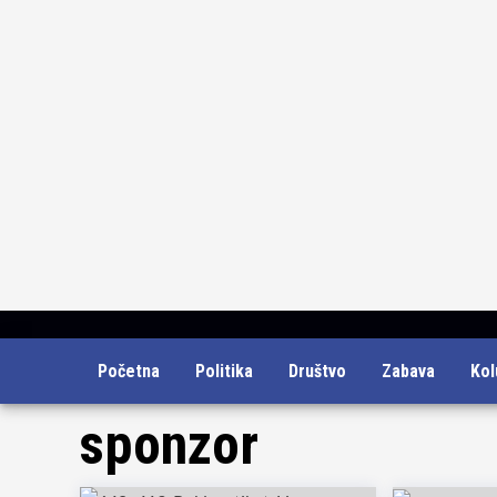
Skip
Početna
Politika
Društvo
Zabava
Ko
to
content
sponzor