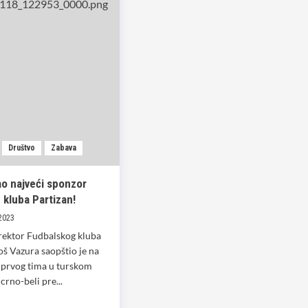
Društvo
Zabava
ao najveći sponzor
 kluba Partizan!
 2023
rektor Fudbalskog kluba
oš Vazura saopštio je na
prvog tima u turskom
crno-beli pre...
d