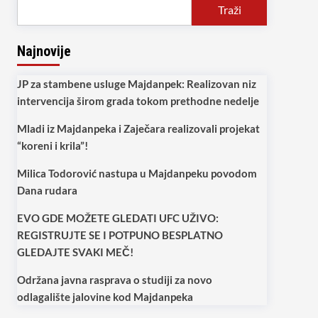
Traži
Najnovije
JP za stambene usluge Majdanpek: Realizovan niz
intervencija širom grada tokom prethodne nedelje
Mladi iz Majdanpeka i Zaječara realizovali projekat
“koreni i krila”!
Milica Todorović nastupa u Majdanpeku povodom
Dana rudara
EVO GDE MOŽETE GLEDATI UFC UŽIVO:
REGISTRUJTE SE I POTPUNO BESPLATNO
GLEDAJTE SVAKI MEČ!
Održana javna rasprava o studiji za novo
odlagalište jalovine kod Majdanpeka