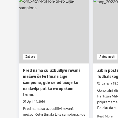
Zabava
Aktuelnosti
Pred nama su uzbudljivi revanš
ZiĐin post
mečevi četvrtfinala Lige
fudbalskog
šampiona, gde se odlučuje ko
January 18,
nastavlja put ka evropskom
Generalni di
tronu.
Partizan Mil
pripremama 
April 14, 2026
Beleku da su 
Pred nama su uzbudljivi revanš
mečevi četvrtfinala Lige šampiona, gde
Rea
Read More