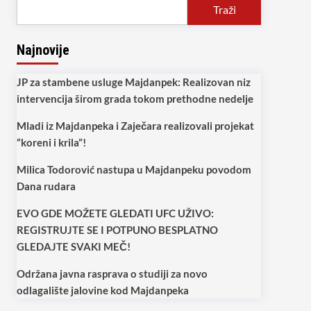
Traži
Najnovije
JP za stambene usluge Majdanpek: Realizovan niz
intervencija širom grada tokom prethodne nedelje
Mladi iz Majdanpeka i Zaječara realizovali projekat
“koreni i krila”!
Milica Todorović nastupa u Majdanpeku povodom
Dana rudara
EVO GDE MOŽETE GLEDATI UFC UŽIVO:
REGISTRUJTE SE I POTPUNO BESPLATNO
GLEDAJTE SVAKI MEČ!
Održana javna rasprava o studiji za novo
odlagalište jalovine kod Majdanpeka