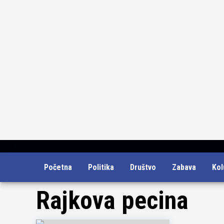
Skip
Početna
Politika
Društvo
Zabava
Ko
to
content
Rajkova pecina