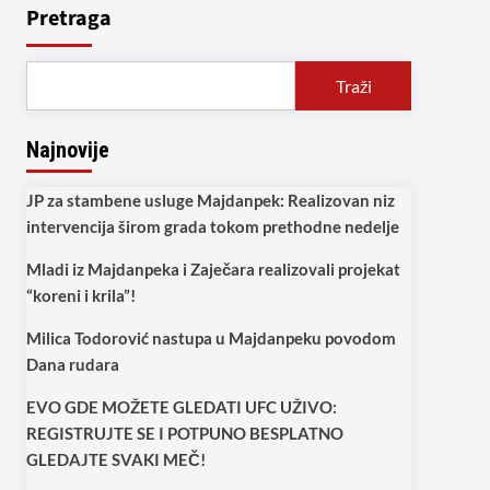
Pretraga
Traži
Najnovije
JP za stambene usluge Majdanpek: Realizovan niz
intervencija širom grada tokom prethodne nedelje
Mladi iz Majdanpeka i Zaječara realizovali projekat
“koreni i krila”!
Milica Todorović nastupa u Majdanpeku povodom
Dana rudara
EVO GDE MOŽETE GLEDATI UFC UŽIVO:
REGISTRUJTE SE I POTPUNO BESPLATNO
GLEDAJTE SVAKI MEČ!