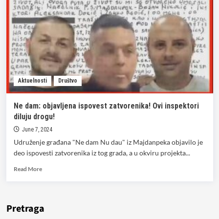
Aktuelnosti
Društvo
Ne dam: objavljena ispovest zatvorenika! Ovi inspektori
diluju drogu!
June 7, 2024
Udruženje građana "Ne dam Nu dau" iz Majdanpeka objavilo je
deo ispovesti zatvorenika iz tog grada, a u okviru projekta...
Read
Read More
more
about
Ne
dam:
Pretraga
objavljena