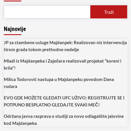
ispovest
zatvorenika!
Traži
Ovi
inspektori
diluju
Najnovije
drogu!
JP za stambene usluge Majdanpek: Realizovan niz intervencija
širom grada tokom prethodne nedelje
Mladi iz Majdanpeka i Zaječara realizovali projekat “koreni i
krila”!
Milica Todorović nastupa u Majdanpeku povodom Dana
rudara
EVO GDE MOŽETE GLEDATI UFC UŽIVO: REGISTRUJTE SE I
POTPUNO BESPLATNO GLEDAJTE SVAKI MEČ!
Održana javna rasprava o studiji za novo odlagalište jalovine
kod Majdanpeka