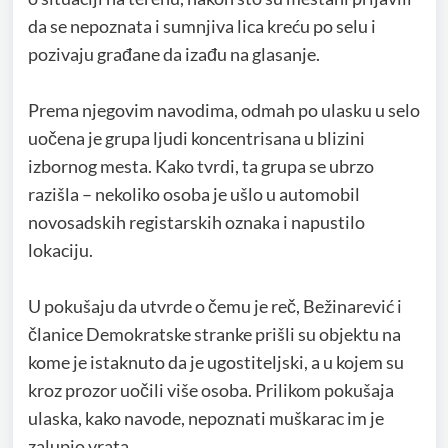
da se nepoznata i sumnjiva lica kreću po selu i
pozivaju građane da izađu na glasanje.
Prema njegovim navodima, odmah po ulasku u selo
uočena je grupa ljudi koncentrisana u blizini
izbornog mesta. Kako tvrdi, ta grupa se ubrzo
razišla – nekoliko osoba je ušlo u automobil
novosadskih registarskih oznaka i napustilo
lokaciju.
U pokušaju da utvrde o čemu je reč, Bežinarević i
članice Demokratske stranke prišli su objektu na
kome je istaknuto da je ugostiteljski, a u kojem su
kroz prozor uočili više osoba. Prilikom pokušaja
ulaska, kako navode, nepoznati muškarac im je
zalupio vrata.