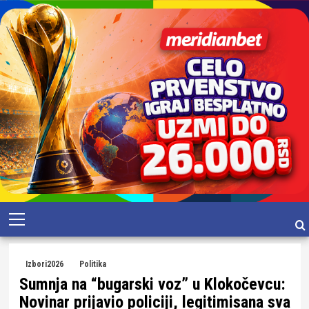
Skip
Primary
to
Menu
content
Izbori2026
Politika
Sumnja na “bugarski voz” u Klokočevcu:
Novinar prijavio policiji, legitimisana sva