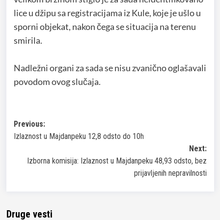
lice u džipu sa registracijama iz Kule, koje je ušlo u
sporni objekat, nakon čega se situacija na terenu
smirila.
Nadležni organi za sada se nisu zvanično oglašavali
povodom ovog slučaja.
Post
Previous:
Izlaznost u Majdanpeku 12,8 odsto do 10h
navigation
Next:
Izborna komisija: Izlaznost u Majdanpeku 48,93 odsto, bez
prijavljenih nepravilnosti
Druge vesti