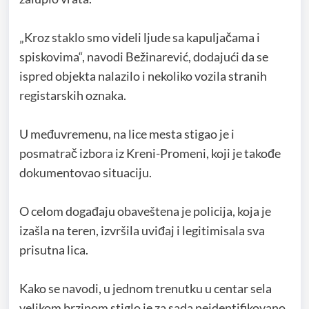
„Kroz staklo smo videli ljude sa kapuljačama i
spiskovima“, navodi Bežinarević, dodajući da se
ispred objekta nalazilo i nekoliko vozila stranih
registarskih oznaka.
U međuvremenu, na lice mesta stigao je i
posmatrač izbora iz Kreni-Promeni, koji je takođe
dokumentovao situaciju.
O celom događaju obaveštena je policija, koja je
izašla na teren, izvršila uviđaj i legitimisala sva
prisutna lica.
Kako se navodi, u jednom trenutku u centar sela
velikom brzinom stiglo je za sada neidentifikovano