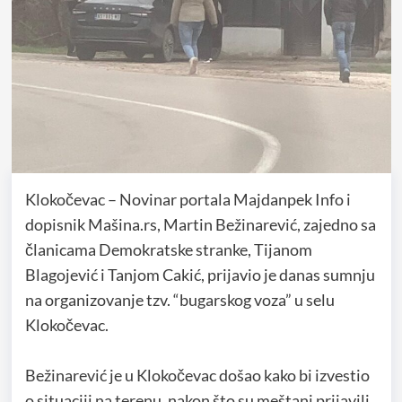
Klokočevac – Novinar portala Majdanpek Info i
dopisnik Mašina.rs, Martin Bežinarević, zajedno sa
članicama Demokratske stranke, Tijanom
Blagojević i Tanjom Cakić, prijavio je danas sumnju
na organizovanje tzv. “bugarskog voza” u selu
Klokočevac.
Bežinarević je u Klokočevac došao kako bi izvestio
o situaciji na terenu, nakon što su meštani prijavili