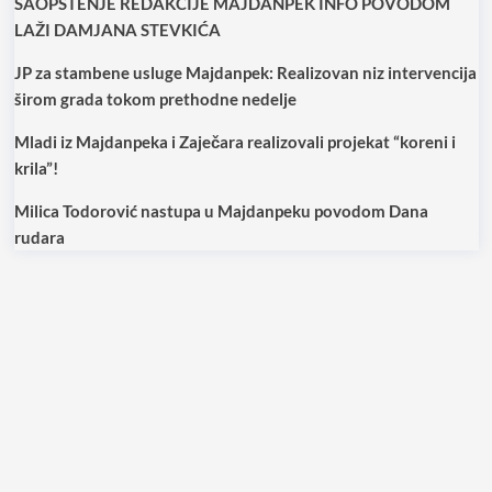
SAOPŠTENJE REDAKCIJE MAJDANPEK INFO POVODOM
LAŽI DAMJANA STEVKIĆA
JP za stambene usluge Majdanpek: Realizovan niz intervencija
širom grada tokom prethodne nedelje
Mladi iz Majdanpeka i Zaječara realizovali projekat “koreni i
krila”!
Milica Todorović nastupa u Majdanpeku povodom Dana
rudara