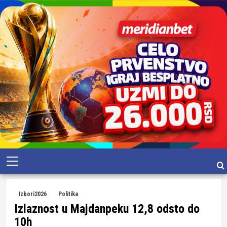
Skip
Primary
to
Menu
content
Izbori2026
Politika
Izlaznost u Majdanpeku 12,8 odsto do
10h