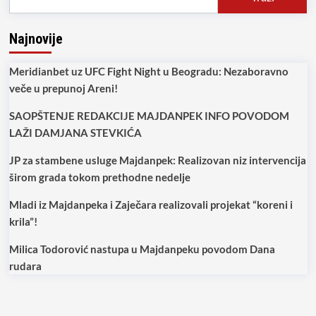
Najnovije
Meridianbet uz UFC Fight Night u Beogradu: Nezaboravno
veče u prepunoj Areni!
SAOPŠTENJE REDAKCIJE MAJDANPEK INFO POVODOM
LAŽI DAMJANA STEVKIĆA
JP za stambene usluge Majdanpek: Realizovan niz intervencija
širom grada tokom prethodne nedelje
Mladi iz Majdanpeka i Zaječara realizovali projekat “koreni i
krila”!
Milica Todorović nastupa u Majdanpeku povodom Dana
rudara