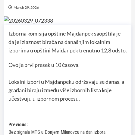
March 29, 2026
Izborna komisija opštine Majdanpek saopštila je
da je izlaznost birača na današnjim lokalnim
izborima u opštini Majdanpek trenutno 12,8 odsto.
Ovo je prvi presek u 10 časova.
Lokalni izbori u Majdanpeku održavaju se danas, a
građani biraju između više izbornih lista koje
učestvuju u izbornom procesu.
Post
Previous:
Bez signala MTS u Donjem Milanovcu na dan izbora