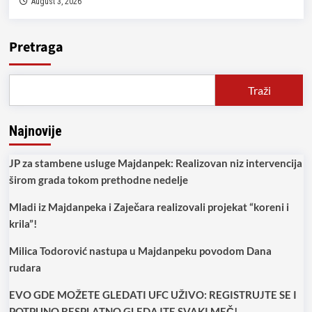
August 3, 2026
Pretraga
Traži
Najnovije
JP za stambene usluge Majdanpek: Realizovan niz intervencija
širom grada tokom prethodne nedelje
Mladi iz Majdanpeka i Zaječara realizovali projekat “koreni i
krila”!
Milica Todorović nastupa u Majdanpeku povodom Dana
rudara
EVO GDE MOŽETE GLEDATI UFC UŽIVO: REGISTRUJTE SE I
POTPUNO BESPLATNO GLEDAJTE SVAKI MEČ!