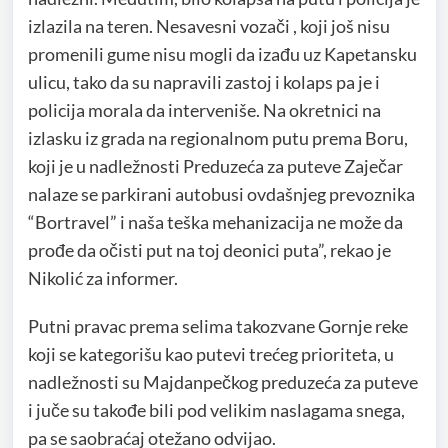
izlazila na teren. Nesavesni vozači , koji još nisu
promenili gume nisu mogli da izađu uz Kapetansku
ulicu, tako da su napravili zastoj i kolaps pa je i
policija morala da interveniše. Na okretnici na
izlasku iz grada na regionalnom putu prema Boru,
koji je u nadležnosti Preduzeća za puteve Zaječar
nalaze se parkirani autobusi ovdašnjeg prevoznika
“Bortravel” i naša teška mehanizacija ne može da
prođe da očisti put na toj deonici puta”, rekao je
Nikolić za informer.
Putni pravac prema selima takozvane Gornje reke
koji se kategorišu kao putevi trećeg prioriteta, u
nadležnosti su Majdanpečkog preduzeća za puteve
i juče su takođe bili pod velikim naslagama snega,
pa se saobraćaj otežano odvijao.