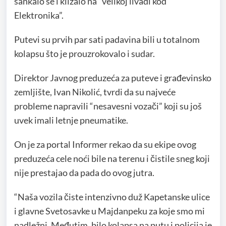
sankalo se i klizalo na “velikoj livadi kod
Elektronika”.
Putevi su prvih par sati padavina bili u totalnom
kolapsu što je prouzrokovalo i sudar.
Direktor Javnog preduzeća za puteve i građevinsko
zemljište, Ivan Nikolić, tvrdi da su najveće
probleme napravili “nesavesni vozači” koji su još
uvek imali letnje pneumatike.
On je za portal Informer rekao da su ekipe ovog
preduzeća cele noći bile na terenu i čistile sneg koji
nije prestajao da pada do ovog jutra.
“Naša vozila čiste intenzivno duž Kapetanske ulice
i glavne Svetosavke u Majdanpeku za koje smo mi
nadležni. Međutim, bilo kolapsa na putu
i policija je