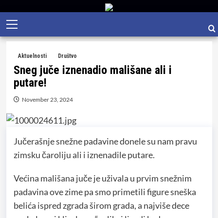
Skip
Primary
to
Menu
content
Aktuelnosti
Društvo
Sneg juče iznenadio mališane ali i
putare!
November 23, 2024
Jučerašnje snežne padavine donele su nam pravu
zimsku čaroliju ali i iznenadile putare.
Većina mališana juče je uživala u prvim snežnim
padavina ove zime pa smo primetili figure sneška
belića ispred zgrada širom grada, a najviše dece