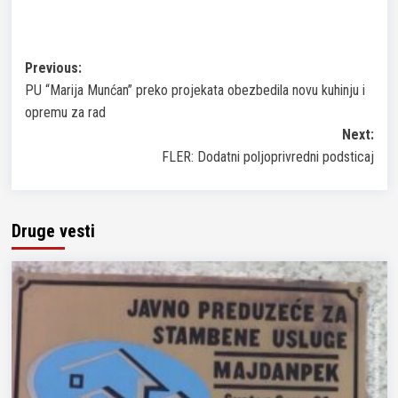
Post
Previous:
PU “Marija Munćan” preko projekata obezbedila novu kuhinju i
navigation
opremu za rad
Next:
FLER: Dodatni poljoprivredni podsticaj
Druge vesti