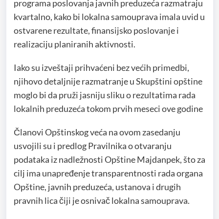
programa poslovanja javnih preduzeća razmatraju
kvartalno, kako bi lokalna samouprava imala uvid u
ostvarene rezultate, finansijsko poslovanje i
realizaciju planiranih aktivnosti.
Iako su izveštaji prihvaćeni bez većih primedbi,
njihovo detaljnije razmatranje u Skupštini opštine
moglo bi da pruži jasniju sliku o rezultatima rada
lokalnih preduzeća tokom prvih meseci ove godine
Članovi Opštinskog veća na ovom zasedanju
usvojili su i predlog Pravilnika o otvaranju
podataka iz nadležnosti Opštine Majdanpek, što za
cilj ima unapređenje transparentnosti rada organa
Opštine, javnih preduzeća, ustanova i drugih
pravnih lica čiji je osnivač lokalna samouprava.