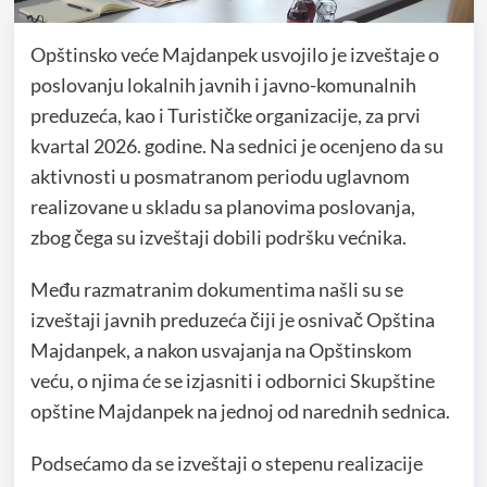
Opštinsko veće Majdanpek usvojilo je izveštaje o
poslovanju lokalnih javnih i javno-komunalnih
preduzeća, kao i Turističke organizacije, za prvi
kvartal 2026. godine. Na sednici je ocenjeno da su
aktivnosti u posmatranom periodu uglavnom
realizovane u skladu sa planovima poslovanja,
zbog čega su izveštaji dobili podršku većnika.
Među razmatranim dokumentima našli su se
izveštaji javnih preduzeća čiji je osnivač Opština
Majdanpek, a nakon usvajanja na Opštinskom
veću, o njima će se izjasniti i odbornici Skupštine
opštine Majdanpek na jednoj od narednih sednica.
Podsećamo da se izveštaji o stepenu realizacije