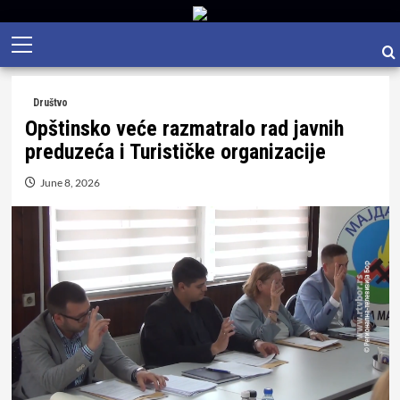
Skip
Primary
to
Menu
content
Društvo
Opštinsko veće razmatralo rad javnih
preduzeća i Turističke organizacije
June 8, 2026