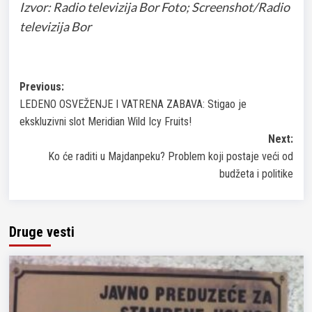
Izvor: Radio televizija Bor Foto; Screenshot/Radio
televizija Bor
Post
Previous:
LEDENO OSVEŽENJE I VATRENA ZABAVA: Stigao je
navigation
ekskluzivni slot Meridian Wild Icy Fruits!
Next:
Ko će raditi u Majdanpeku? Problem koji postaje veći od
budžeta i politike
Druge vesti