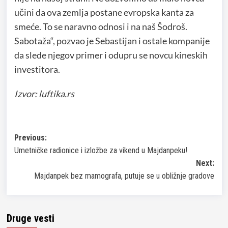
učini da ova zemlja postane evropska kanta za
smeće. To se naravno odnosi i na naš Šodroš.
Sabotaža“, pozvao je Sebastijan i ostale kompanije
da slede njegov primer i odupru se novcu kineskih
investitora.
Izvor: luftika.rs
Post
Previous:
Umetničke radionice i izložbe za vikend u Majdanpeku!
navigation
Next:
Majdanpek bez mamografa, putuje se u obližnje gradove
Druge vesti