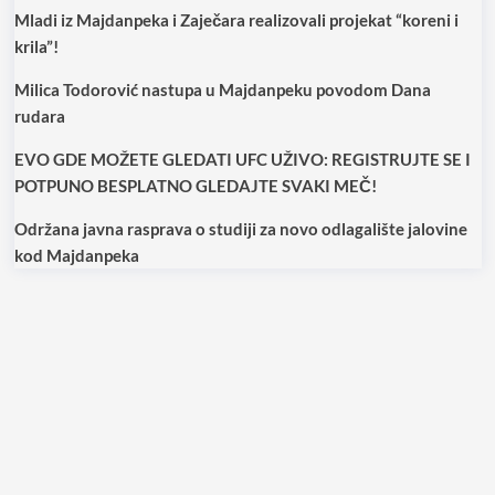
Mladi iz Majdanpeka i Zaječara realizovali projekat “koreni i
krila”!
Milica Todorović nastupa u Majdanpeku povodom Dana
rudara
EVO GDE MOŽETE GLEDATI UFC UŽIVO: REGISTRUJTE SE I
POTPUNO BESPLATNO GLEDAJTE SVAKI MEČ!
Održana javna rasprava o studiji za novo odlagalište jalovine
kod Majdanpeka