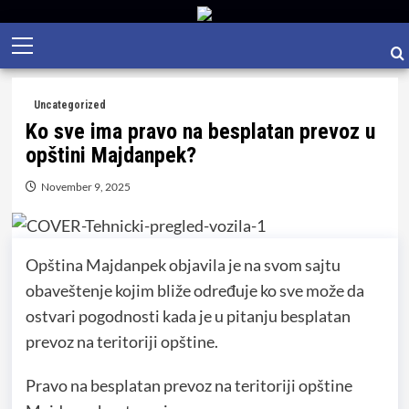
Skip
Primary
to
Menu
content
Uncategorized
Ko sve ima pravo na besplatan prevoz u
opštini Majdanpek?
November 9, 2025
Opština Majdanpek objavila je na svom sajtu
obaveštenje kojim bliže određuje ko sve može da
ostvari pogodnosti kada je u pitanju besplatan
prevoz na teritoriji opštine.
Pravo na besplatan prevoz na teritoriji opštine