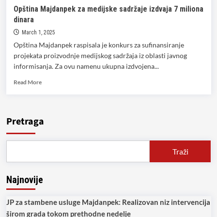
Opština Majdanpek za medijske sadržaje izdvaja 7 miliona
dinara
March 1, 2025
Opština Majdanpek raspisala je konkurs za sufinansiranje
projekata proizvodnje medijskog sadržaja iz oblasti javnog
informisanja. Za ovu namenu ukupna izdvojena...
Read
Read More
more
about
Opština
Majdanpek
Pretraga
za
medijske
sadržaje
Traži
izdvaja
7
miliona
Najnovije
dinara
JP za stambene usluge Majdanpek: Realizovan niz intervencija
širom grada tokom prethodne nedelje