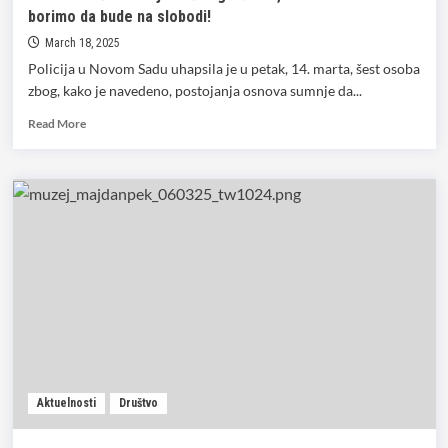
borimo da bude na slobodi!
March 18, 2025
Policija u Novom Sadu uhapsila je u petak, 14. marta, šest osoba
zbog, kako je navedeno, postojanja osnova sumnje da...
Read
Read More
more
about
Bežinarević:
Davor
je
naš
sugrađanin,
moramo
da
se
borimo
da
bude
na
Aktuelnosti
Društvo
slobodi!