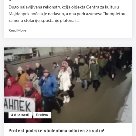
Dugo najavljivana rekonstrukcija objekta Centra za kulturu
Majdanpek počela je nedavno, a ona podrazumeva "kompletnu
zamenu stolarije, spuštanje plafona i...
Read
Read More
more
about
Počela
rekonstrukcija
objekta
Centra
za
kulturu
Majdanpek
Aktuelnosti
Društvo
Protest podrške studentima odložen za sutra!