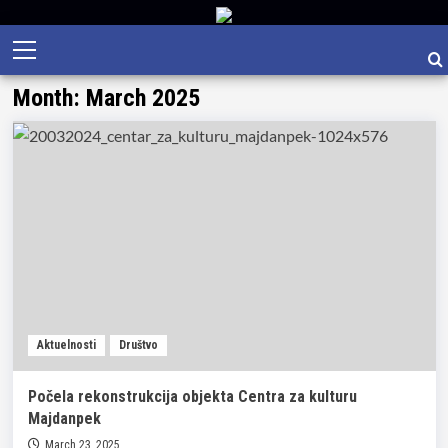
Skip
Primary
to
Menu
content
Month:
March 2025
Aktuelnosti
Društvo
Počela rekonstrukcija objekta Centra za kulturu
Majdanpek
March 23, 2025