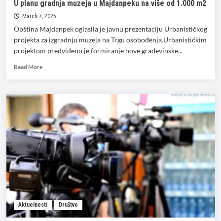
U planu gradnja muzeja u Majdanpeku na više od 1.000 m2
March 7, 2025
Opština Majdanpek oglasila je javnu prezentaciju Urbanističkog
projekta za izgradnju muzeja na Trgu osobođenja.Urbanističkim
projektom predviđeno je formiranje nove građevinske...
Read
Read More
more
about
U
planu
gradnja
muzeja
u
Majdanpeku
na
više
od
1.000
m2
Aktuelnosti
Društvo