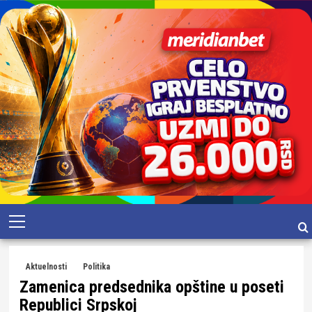
Skip
Primary
to
Menu
content
Aktuelnosti
Politika
Zamenica predsednika opštine u poseti
Republici Srpskoj