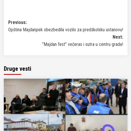
Post
Previous:
Opština Majdanpek obezbedila vozilo za predškolsku ustanovu!
navigation
Next:
“Majdan fest” večeras i sutra u centru grada!
Druge vesti