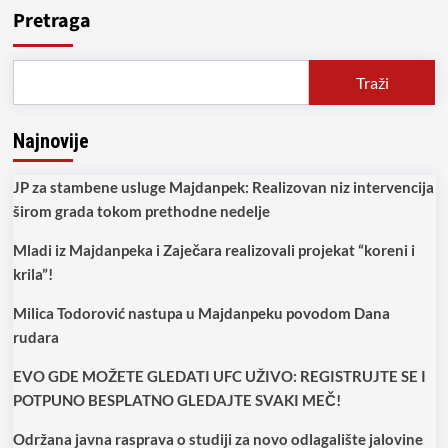
Pretraga
Traži
Najnovije
JP za stambene usluge Majdanpek: Realizovan niz intervencija
širom grada tokom prethodne nedelje
Mladi iz Majdanpeka i Zaječara realizovali projekat “koreni i
krila”!
Milica Todorović nastupa u Majdanpeku povodom Dana
rudara
EVO GDE MOŽETE GLEDATI UFC UŽIVO: REGISTRUJTE SE I
POTPUNO BESPLATNO GLEDAJTE SVAKI MEČ!
Održana javna rasprava o studiji za novo odlagalište jalovine