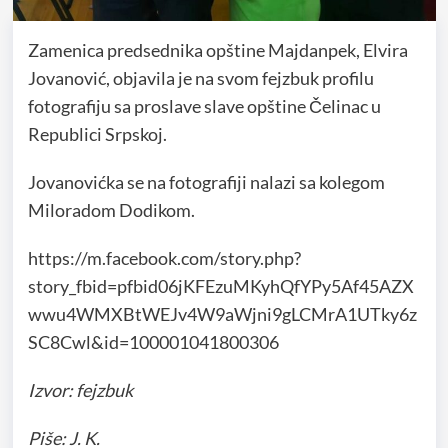
Zamenica predsednika opštine Majdanpek, Elvira
Jovanović, objavila je na svom fejzbuk profilu
fotografiju sa proslave slave opštine Čelinac u
Republici Srpskoj.
Jovanovićka se na fotografiji nalazi sa kolegom
Miloradom Dodikom.
https://m.facebook.com/story.php?
story_fbid=pfbid06jKFEzuMKyhQfYPy5Af45AZX
wwu4WMXBtWEJv4W9aWjni9gLCMrA1UTky6z
SC8Cwl&id=100001041800306
Izvor: fejzbuk
Piše: J. K.