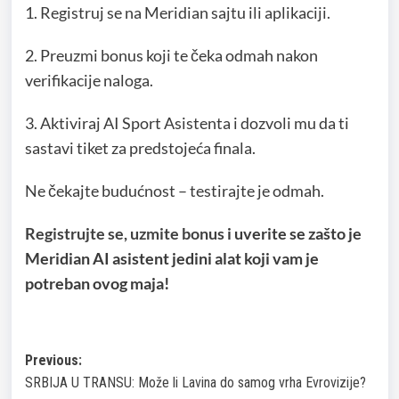
1. Registruj se na Meridian sajtu ili aplikaciji.
2. Preuzmi bonus koji te čeka odmah nakon
verifikacije naloga.
3. Aktiviraj AI Sport Asistenta i dozvoli mu da ti
sastavi tiket za predstojeća finala.
Ne čekajte budućnost – testirajte je odmah.
Registrujte se, uzmite bonus
i uverite se zašto je
Meridian AI asistent jedini alat koji vam je
potreban ovog maja!
Post
Previous:
SRBIJA U TRANSU: Može li Lavina do samog vrha Evrovizije?
navigation