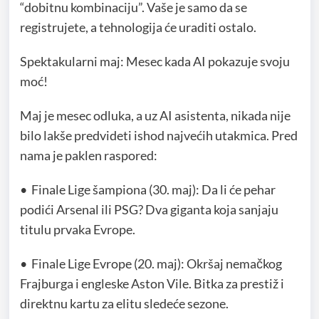
“dobitnu kombinaciju”. Vaše je samo da se
registrujete, a tehnologija će uraditi ostalo.
Spektakularni maj: Mesec kada AI pokazuje svoju
moć!
Maj je mesec odluka, a uz AI asistenta, nikada nije
bilo lakše predvideti ishod najvećih utakmica. Pred
nama je paklen raspored:
• Finale Lige šampiona (30. maj): Da li će pehar
podići Arsenal ili PSG? Dva giganta koja sanjaju
titulu prvaka Evrope.
• Finale Lige Evrope (20. maj): Okršaj nemačkog
Frajburga i engleske Aston Vile. Bitka za prestiž i
direktnu kartu za elitu sledeće sezone.