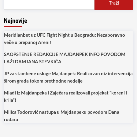
Traži
Najnovije
Meridianbet uz UFC Fight Night u Beogradu: Nezaboravno
veče u prepunoj Areni!
SAOPŠTENJE REDAKCIJE MAJDANPEK INFO POVODOM
LAŽI DAMJANA STEVKIĆA
JP za stambene usluge Majdanpek: Realizovan niz intervencija
širom grada tokom prethodne nedelje
Mladi iz Majdanpeka i Zaječara realizovali projekat “koreni i
krila”!
Milica Todorović nastupa u Majdanpeku povodom Dana
rudara