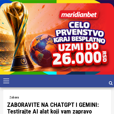
Skip
Primary
to
Menu
content
Zabava
ZABORAVITE NA CHATGPT I GEMINI:
Testirajte AI alat koji vam zapravo