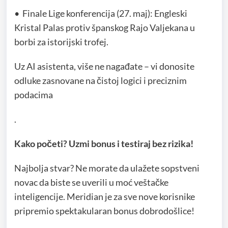
• Finale Lige konferencija (27. maj): Engleski
Kristal Palas protiv španskog Rajo Valjekana u
borbi za istorijski trofej.
Uz AI asistenta, više ne nagađate – vi donosite
odluke zasnovane na čistoj logici i preciznim
podacima
.
Kako početi? Uzmi bonus i testiraj bez rizika!
Najbolja stvar? Ne morate da ulažete sopstveni
novac da biste se uverili u moć veštačke
inteligencije. Meridian je za sve nove korisnike
pripremio spektakularan bonus dobrodošlice!