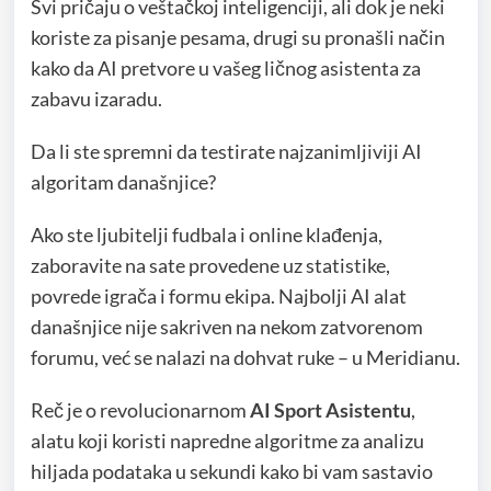
Svi pričaju o veštačkoj inteligenciji, ali dok je neki
koriste za pisanje pesama, drugi su pronašli način
kako da AI pretvore u vašeg ličnog asistenta za
zabavu izaradu.
Da li ste spremni da testirate najzanimljiviji AI
algoritam današnjice?
Ako ste ljubitelji fudbala i online klađenja,
zaboravite na sate provedene uz statistike,
povrede igrača i formu ekipa. Najbolji AI alat
današnjice nije sakriven na nekom zatvorenom
forumu, već se nalazi na dohvat ruke – u Meridianu.
Reč je o revolucionarnom
AI Sport Asistentu
,
alatu koji koristi napredne algoritme za analizu
hiljada podataka u sekundi kako bi vam sastavio