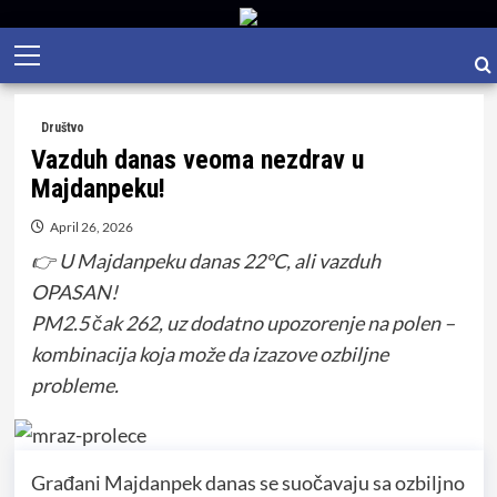
Skip
Primary
to
Menu
content
Društvo
Vazduh danas veoma nezdrav u
Majdanpeku!
April 26, 2026
👉 U Majdanpeku danas 22°C, ali vazduh
OPASAN!
PM2.5 čak 262, uz dodatno upozorenje na polen –
kombinacija koja može da izazove ozbiljne
probleme.
Građani Majdanpek danas se suočavaju sa ozbiljno