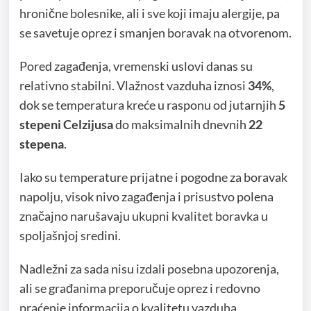
hronične bolesnike, ali i sve koji imaju alergije, pa
se savetuje oprez i smanjen boravak na otvorenom.
Pored zagađenja, vremenski uslovi danas su
relativno stabilni. Vlažnost vazduha iznosi
34%
,
dok se temperatura kreće u rasponu od jutarnjih
5
stepeni Celzijusa
do maksimalnih dnevnih
22
stepena
.
Iako su temperature prijatne i pogodne za boravak
napolju, visok nivo zagađenja i prisustvo polena
značajno narušavaju ukupni kvalitet boravka u
spoljašnjoj sredini.
Nadležni za sada nisu izdali posebna upozorenja,
ali se građanima preporučuje oprez i redovno
praćenje informacija o kvalitetu vazduha.