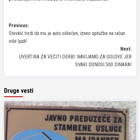
Post
Previous:
Stevkić tvrdi da mu je auto oštećen, izneo optužbe na račun
navigation
više ljudi!
Next:
UVERTIRA ZA VEČITI DERBI: NAVIJAMO ZA GOLOVE JER
SVAKI DONOSI 500 DINARA!
Druge vesti