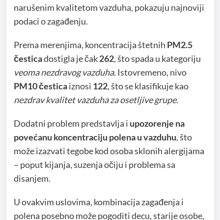
narušenim kvalitetom vazduha, pokazuju najnoviji
podaci o zagađenju.
Prema merenjima, koncentracija štetnih
PM2.5
čestica
dostigla je čak
262
, što spada u kategoriju
veoma nezdravog vazduha
. Istovremeno, nivo
PM10 čestica
iznosi
122
, što se klasifikuje kao
nezdrav kvalitet vazduha za osetljive grupe
.
Dodatni problem predstavlja i
upozorenje na
povećanu koncentraciju polena u vazduhu
, što
može izazvati tegobe kod osoba sklonih alergijama
– poput kijanja, suzenja očiju i problema sa
disanjem.
U ovakvim uslovima, kombinacija zagađenja i
polena posebno može pogoditi decu, starije osobe,