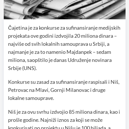
Čajetina je za konkurse za sufinansiranje medijskih
projekata ove godini izdvojila 20 miliona dinara –
najviše od svih lokalnih samouprava u Srbiji, a
najmanje je za to namenio Majdanpek – sedam
miliona, saopštilo je danas Udruženje novinara
Srbije (UNS).
Konkurse su zasad za sufinansiranje raspisali i Niš,
Petrovac na Mlavi, Gornji Milanovac i druge
lokalne samouprave.
Niš je za ovu svrhu izdvojio 85 miliona dinara, kao i
prošle godine. Najniži iznos za koji se može
konkurisati po projektu u Nišu je 100 hiljada, a