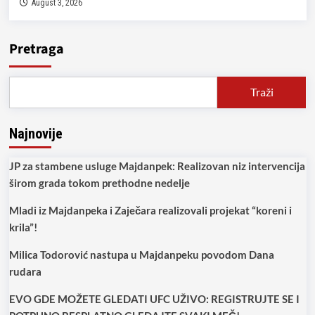
August 3, 2026
Pretraga
Traži
Najnovije
JP za stambene usluge Majdanpek: Realizovan niz intervencija
širom grada tokom prethodne nedelje
Mladi iz Majdanpeka i Zaječara realizovali projekat “koreni i
krila”!
Milica Todorović nastupa u Majdanpeku povodom Dana
rudara
EVO GDE MOŽETE GLEDATI UFC UŽIVO: REGISTRUJTE SE I