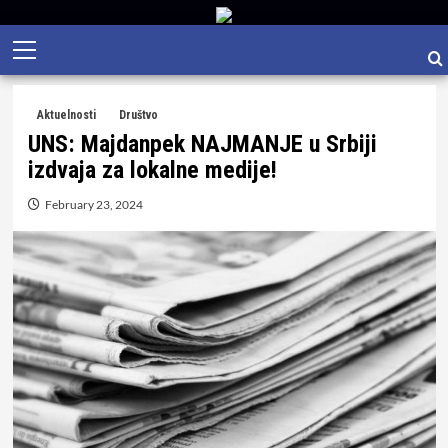
Skip
Primary
to
Menu
content
Aktuelnosti
Društvo
UNS: Majdanpek NAJMANJE u Srbiji
izdvaja za lokalne medije!
February 23, 2024