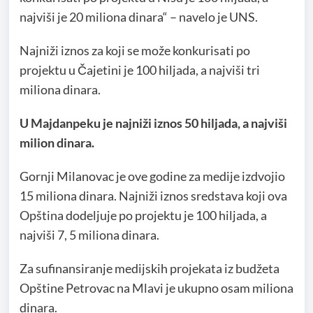
najviši je 20 miliona dinara“ – navelo je UNS.
Najniži iznos za koji se može konkurisati po
projektu u Čajetini je 100 hiljada, a najviši tri
miliona dinara.
U Majdanpeku je najniži iznos 50 hiljada, a najviši
milion dinara.
Gornji Milanovac je ove godine za medije izdvojio
15 miliona dinara. Najniži iznos sredstava koji ova
Opština dodeljuje po projektu je 100 hiljada, a
najviši 7, 5 miliona dinara.
Za sufinansiranje medijskih projekata iz budžeta
Opštine Petrovac na Mlavi je ukupno osam miliona
dinara.