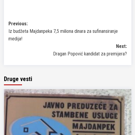
Post
Previous:
Iz budžeta Majdanpeka 7,5 miliona dinara za sufinansiranje
navigation
medija!
Next:
Dragan Popović kandidat za premijera?
Druge vesti