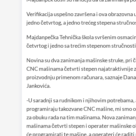
Verifikacija uspešno završena i ova obrazovna
jedno četvrtog, a jedno trećeg stepena stručnos
Majdanpečka Tehnička škola svršenim osmacima
četvrtog i jedno sa trećim stepenom stručnosti
Novina su dva zanimanja mašinske struke, pri 
CNC mašinama četvrti stepen najatraktivnije z
proizvodnju primenom računara, saznaje Dana
Jankovića.
-U saradnji sa rudnikom i njihovim potrebama, al
programiraju takozvane CNC mašine, mi smo ove 
za obuku rada na tim mašinama. Nova zanimanj
mašinama četvrti stepen i operater mašinske ob
će programirati te mašine, a operateri će radi