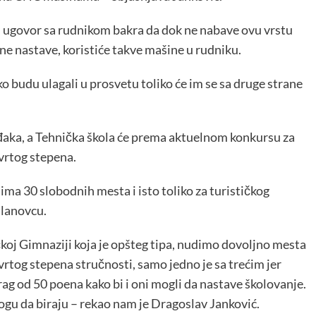
li ugovor sa rudnikom bakra da dok ne nabave ovu vrstu
ne nastave, koristiće takve mašine u rudniku.
liko budu ulagali u prosvetu toliko će im se sa druge strane
đaka, a Tehnička škola će prema aktuelnom konkursu za
tvrtog stepena.
ma 30 slobodnih mesta i isto toliko za turističkog
ilanovcu.
koj Gimnaziji koja je opšteg tipa, nudimo dovoljno mesta
og stepena stručnosti, samo jedno je sa trećim jer
ag od 50 poena kako bi i oni mogli da nastave školovanje.
ogu da biraju – rekao nam je Dragoslav Janković.