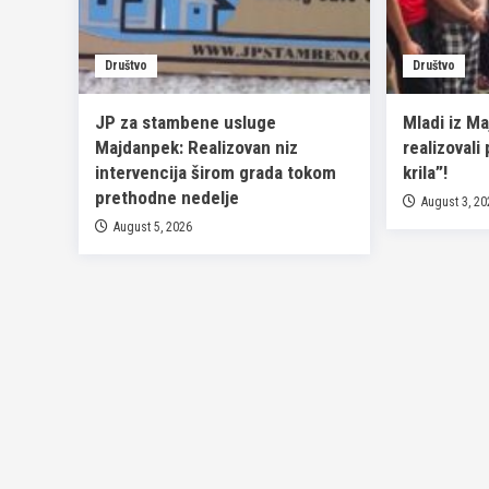
Društvo
Društvo
JP za stambene usluge
Mladi iz M
Majdanpek: Realizovan niz
realizovali
intervencija širom grada tokom
krila”!
prethodne nedelje
August 3, 2
August 5, 2026