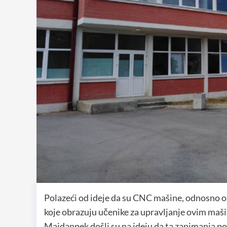
Polazeći od ideje da su CNC mašine, odnosno one
koje obrazuju učenike za upravljanje ovim maš
Majdanpek došli su na ideju da ta zanimanja 