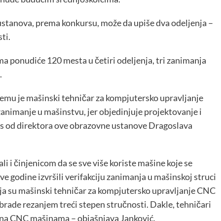
 ustanova, prema konkursu, može da upiše dva odeljenja –
ti.
 ponudiće 120 mesta u četiri odeljenja, tri zanimanja
.
čemu je mašinski tehničar za kompjutersko upravljanje
animanje u mašinstvu, jer objedinjuje projektovanje i
s od direktora ove obrazovne ustanove Dragoslava
i i činjenicom da se sve više koriste mašine koje se
godine izvršili verifakciju zanimanja u mašinskoj struci
a su mašinski tehničar za kompjutersko upravljanje CNC
rade rezanjem treći stepen stručnosti. Dakle, tehničari
ti na CNC mašinama – objašnjava Janković.