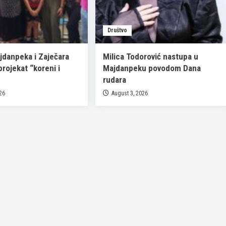
Društvo
ajdanpeka i Zaječara
Milica Todorović nastupa u
 projekat “koreni i
Majdanpeku povodom Dana
rudara
026
August 3, 2026