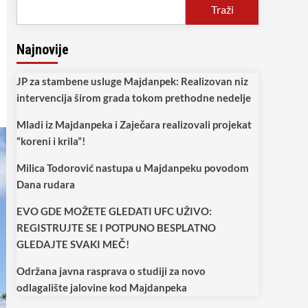
Traži
Najnovije
JP za stambene usluge Majdanpek: Realizovan niz
intervencija širom grada tokom prethodne nedelje
Mladi iz Majdanpeka i Zaječara realizovali projekat
“koreni i krila”!
Milica Todorović nastupa u Majdanpeku povodom
Dana rudara
EVO GDE MOŽETE GLEDATI UFC UŽIVO:
REGISTRUJTE SE I POTPUNO BESPLATNO
GLEDAJTE SVAKI MEČ!
Održana javna rasprava o studiji za novo
odlagalište jalovine kod Majdanpeka