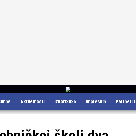
lumne
Aktuelnosti
Izbori2026
Impresum
Partneri 
hničkoj školi dva