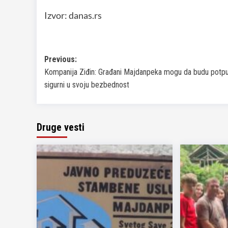
Izvor: danas.rs
Post
Previous:
Kompanija Ziđin: Građani Majdanpeka mogu da budu potp
navigation
sigurni u svoju bezbednost
Druge vesti