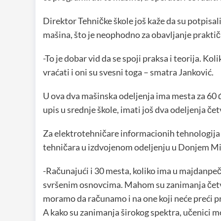
Direktor Tehničke škole još kaže da su potpisa
mašina, što je neophodno za obavljanje praktič
-To je dobar vid da se spoji praksa i teorija. Ko
vraćati i oni su svesni toga – smatra Janković.
U ova dva mašinska odeljenja ima mesta za 60 
upis u srednje škole, imati još dva odeljenja če
Za elektrotehničare informacionih tehnologija i
tehničara u izdvojenom odeljenju u Donjem M
-Računajući i 30 mesta, koliko ima u majdanpeč
svršenim osnovcima. Mahom su zanimanja četvrt
moramo da računamo i na one koji neće preći pr
A kako su zanimanja širokog spektra, učenici m