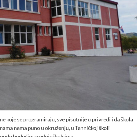
 koje se programiraju, sve pisutnije u privredi i da škola
inama nema puno u okruženju, u Tehničkoj školi
ponude budućim srednjoškolcima.