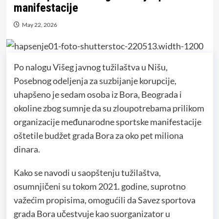
manifestacije
May 22, 2026
Po nalogu Višeg javnog tužilaštva u Nišu,
Posebnog odeljenja za suzbijanje korupcije,
uhapšeno je sedam osoba iz Bora, Beograda i
okoline zbog sumnje da su zloupotrebama prilikom
organizacije međunarodne sportske manifestacije
oštetile budžet grada Bora za oko pet miliona
dinara.
Kako se navodi u saopštenju tužilaštva,
osumnjičeni su tokom 2021. godine, suprotno
važećim propisima, omogućili da Savez sportova
grada Bora učestvuje kao suorganizator u