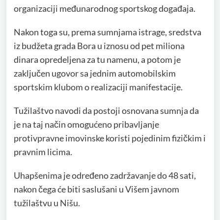
organizaciji međunarodnog sportskog događaja.
Nakon toga su, prema sumnjama istrage, sredstva
iz budžeta grada Bora u iznosu od pet miliona
dinara opredeljena za tu namenu, a potom je
zaključen ugovor sa jednim automobilskim
sportskim klubom o realizaciji manifestacije.
Tužilaštvo navodi da postoji osnovana sumnja da
je na taj način omogućeno pribavljanje
protivpravne imovinske koristi pojedinim fizičkim i
pravnim licima.
Uhapšenima je određeno zadržavanje do 48 sati,
nakon čega će biti saslušani u Višem javnom
tužilaštvu u Nišu.