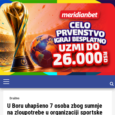
Skip
Primary
to
Menu
content
Društvo
U Boru uhapšeno 7 osoba zbog sumnje
na zloupotrebe u organizaciji sportske