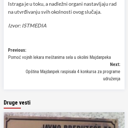
Istraga je u toku, a nadležni organi nastavljaju rad
na utvrđivanju svih okolnosti ovog slučaja.
Izvor: ISTMEDIA
Post
Previous:
Pomoć vojnih lekara meštanima sela u okolini Majdanpeka
navigation
Next:
Opština Majdanpek raspisala 4 konkursa za programe
udruženja
Druge vesti