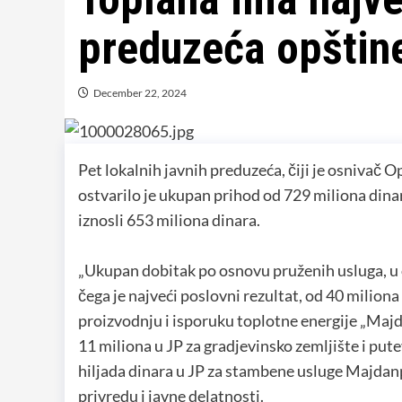
preduzeća opštin
December 22, 2024
Pet lokalnih javnih preduzeća, čiji je osnivač 
ostvarilo je ukupan prihod od 729 miliona dinar
iznosli 653 miliona dinara.
„Ukupan dobitak po osnovu pruženih usluga, u 
čega je najveći poslovni rezultat, od 40 mili
proizvodnju i isporuku toplotne energije „Ma
11 miliona u JP za gradjevinsko zemljište i put
hiljada dinara u JP za stambene usluge Majdan
privredu i javne delatnosti.