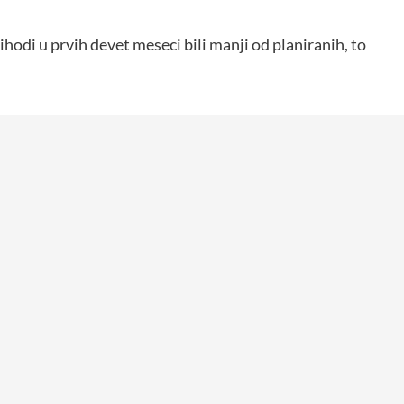
odi u prvih devet meseci bili manji od planiranih, to
bavlja 180 zaposlenih , uz 37 lica angažovanih po osnovu
Next:
u
15 minuta ćutanja u Majdanpeku! Podrška studentima!