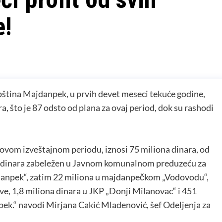
e!
Opština Majdanpek, u prvih devet meseci tekuće godine,
a, što je 87 odsto od plana za ovaj period, dok su rashodi
ovom izveštajnom periodu, iznosi 75 miliona dinara, od
ona dinara zabeležen u Javnom komunalnom preduzeću za
jdanpek“, zatim 22 miliona u majdanpečkom „Vodovodu“,
eve, 1,8 miliona dinara u JKP „Donji Milanovac“ i 451
pek.“ navodi Mirjana Cakić Mladenović, šef Odeljenja za