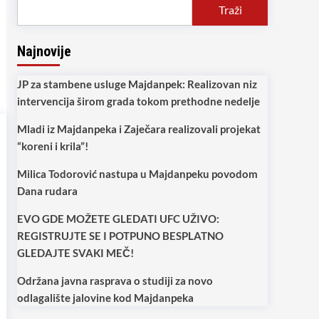
Traži
Najnovije
JP za stambene usluge Majdanpek: Realizovan niz
intervencija širom grada tokom prethodne nedelje
Mladi iz Majdanpeka i Zaječara realizovali projekat
“koreni i krila”!
Milica Todorović nastupa u Majdanpeku povodom
Dana rudara
EVO GDE MOŽETE GLEDATI UFC UŽIVO:
REGISTRUJTE SE I POTPUNO BESPLATNO
GLEDAJTE SVAKI MEČ!
Održana javna rasprava o studiji za novo
odlagalište jalovine kod Majdanpeka