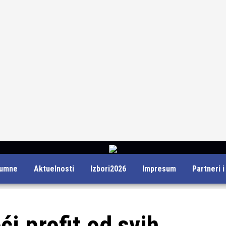
lumne
Aktuelnosti
Izbori2026
Impresum
Partneri 
i profit od svih