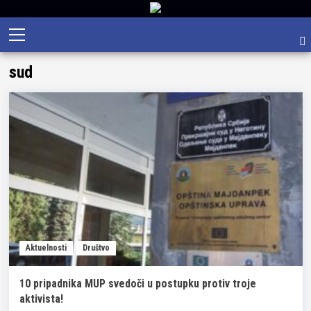
Skip
Primary
to
Menu
content
sud
Aktuelnosti
Društvo
10 pripadnika MUP svedoči u postupku protiv troje
aktivista!