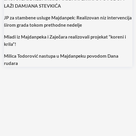
LAŽI DAMJANA STEVKIĆA
JP za stambene usluge Majdanpek: Realizovan niz intervencija
širom grada tokom prethodne nedelje
Mladi iz Majdanpeka i Zaječara realizovali projekat “koreni i
krila”!
Milica Todorović nastupa u Majdanpeku povodom Dana
rudara