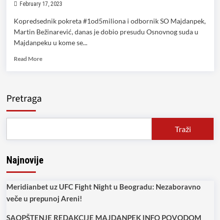
February 17, 2023
Kopredsednik pokreta #1od5miliona i odbornik SO Majdanpek,
Martin Bežinarević, danas je dobio presudu Osnovnog suda u
Majdanpeku u kome se...
Read
Read More
more
about
Bežinarević
ponovo
Pretraga
dobio
Elviru
Jovanović
Traži
na
sudu!
Najnovije
Meridianbet uz UFC Fight Night u Beogradu: Nezaboravno
veče u prepunoj Areni!
SAOPŠTENJE REDAKCIJE MAJDANPEK INFO POVODOM