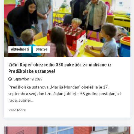
Aktuelnosti
Društvo
Ziđin Koper obezbedio 380 paketića za mališane iz
Predškolske ustanove!
September 19, 2025
Predškolska ustanova „Marija Munćan“ obeležila je 17.
septembra svoj dan i značajan jubilej – 55 godina postojanja i
rada. Jubilej...
Read
Read More
more
about
Ziđin
Koper