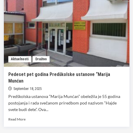
obezbedio
380
paketića
za
mališane
iz
Predškolske
ustanove!
Aktuelnosti
Društvo
Pedeset pet godina Predškolske ustanove “Marija
Munćan
September 18, 2025
Predškolska ustanova “Marija Munćan” obeležila je 55 godina
postojanja i rada svečanom priredbom pod nazivom “Hajde
svete budi dete”. Ova...
Read
Read More
more
about