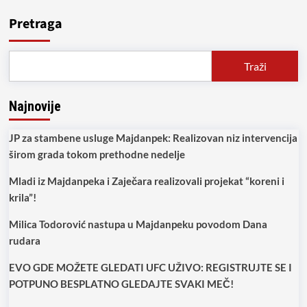
Pedeset
pet
Pretraga
godina
Predškolske
ustanove
Traži
“Marija
Munćan
Najnovije
JP za stambene usluge Majdanpek: Realizovan niz intervencija
širom grada tokom prethodne nedelje
Mladi iz Majdanpeka i Zaječara realizovali projekat “koreni i
krila”!
Milica Todorović nastupa u Majdanpeku povodom Dana
rudara
EVO GDE MOŽETE GLEDATI UFC UŽIVO: REGISTRUJTE SE I
POTPUNO BESPLATNO GLEDAJTE SVAKI MEČ!