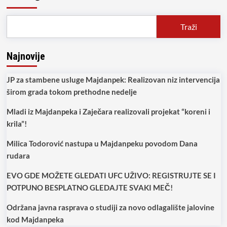
glasao
PROTIV
čišćenja
Traži
vodozahvata!
Najnovije
JP za stambene usluge Majdanpek: Realizovan niz intervencija
širom grada tokom prethodne nedelje
Mladi iz Majdanpeka i Zaječara realizovali projekat “koreni i
krila”!
Milica Todorović nastupa u Majdanpeku povodom Dana
rudara
EVO GDE MOŽETE GLEDATI UFC UŽIVO: REGISTRUJTE SE I
POTPUNO BESPLATNO GLEDAJTE SVAKI MEČ!
Održana javna rasprava o studiji za novo odlagalište jalovine
kod Majdanpeka