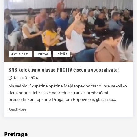
o
tome
zašto
su
posečena
stabla
u
centru
Majdanpeka
Aktuelnosti
Društvo
Politika
SNS kolektivno glasao PROTIV čišćenja vodozahvata!
August 31, 2024
Na sednici Skupštine opštine Majdanpek održanoj pre nekoliko
dana odbornici Srpske napredne stranke, predvođeni
predsednikom opštine Draganom Popovićem, glasali su...
Read
Read More
more
about
SNS
kolektivno
Pretraga