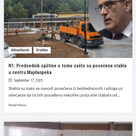
Aktuelnosti
Društvo
N1: Predsednik opštine o tome zašto su posečena stabla
u centru Majdanpeka
September 17, 2025
Stabla su kako se navodi posečena iz bezbednosnih razloga uz
obećanje da će biti posađeno nekoliko puta više stabala od...
Read
Read More
more
about
N1:
Predsednik
opštine