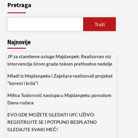
Pretraga
Traži
Najnovije
JP za stambene usluge Majdanpek: Realizovan niz
intervencija širom grada tokom prethodne nedelje
Mladi iz Majdanpeka i Zaječara realizovali projekat
“koreni i krila”!
Milica Todorović nastupa u Majdanpeku povodom
Dana rudara
EVO GDE MOŽETE GLEDATI UFC UŽIVO:
REGISTRUJTE SE I POTPUNO BESPLATNO
GLEDAJTE SVAKI MEČ!