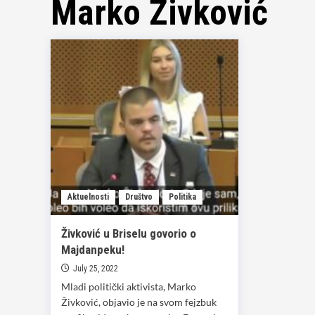
Marko Živković
Aktuelnosti
Društvo
Politika
Živković u Briselu govorio o
Majdanpeku!
July 25, 2022
Mladi politički aktivista, Marko
Živković, objavio je na svom fejzbuk