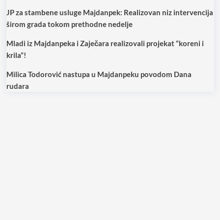
JP za stambene usluge Majdanpek: Realizovan niz intervencija
širom grada tokom prethodne nedelje
Mladi iz Majdanpeka i Zaječara realizovali projekat “koreni i
krila”!
Milica Todorović nastupa u Majdanpeku povodom Dana
rudara