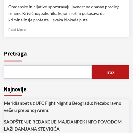
Građanske inicijative upozoravaju javnost na opasan predlog
izmene Krivičnog zakonika kojom režim pokušava da
kriminalizuje proteste – svaka blokada puta...
Read
Read More
more
about
Građanske
inicijative
Pretraga
upozoravaju:
Svaka
blokada
Traži
puta
proglašava
se
Najnovije
krivičnim
delom!
Meridianbet uz UFC Fight Night u Beogradu: Nezaboravno
veče u prepunoj Areni!
SAOPŠTENJE REDAKCIJE MAJDANPEK INFO POVODOM
LAŽI DAMJANA STEVKIĆA