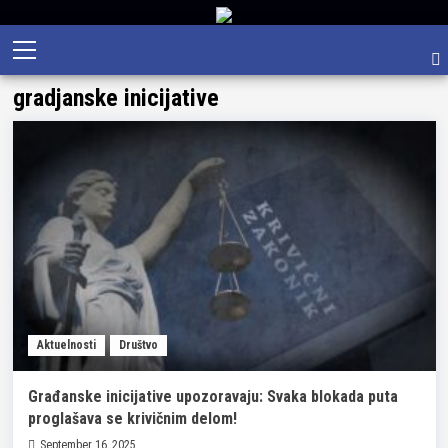
Skip
Primary
to
Menu
content
gradjanske inicijative
Aktuelnosti
Društvo
Građanske inicijative upozoravaju: Svaka blokada puta
proglašava se krivičnim delom!
September 16, 2025