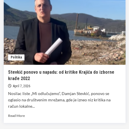
o
izborima
2022.
NETAČNE:
Evo
šta
se
dogodilo
u
Debelom
Politika
Lugu!
Stevkić ponovo u napadu: od kritike Krajića do izborne
krađe 2022
April 7, 2026
Nosilac liste „Mi odlučujemo“, Damjan Stevkić, ponovo se
oglasio na društvenim mrežama, gde je izneo niz kritika na
račun lokalne...
Read
Read More
more
about