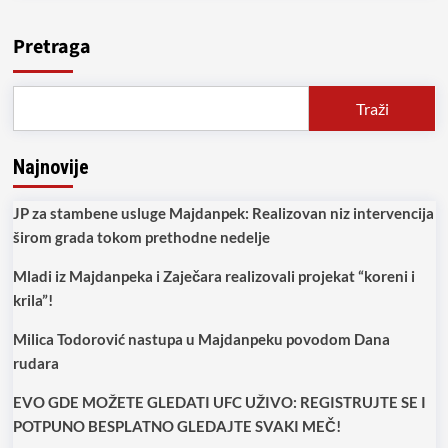
about
Đorđe
Dragošan
Pretraga
(POKS)
demantovao
Damjana
Traži
Stevkića
Najnovije
JP za stambene usluge Majdanpek: Realizovan niz intervencija
širom grada tokom prethodne nedelje
Mladi iz Majdanpeka i Zaječara realizovali projekat “koreni i
krila”!
Milica Todorović nastupa u Majdanpeku povodom Dana
rudara
EVO GDE MOŽETE GLEDATI UFC UŽIVO: REGISTRUJTE SE I
POTPUNO BESPLATNO GLEDAJTE SVAKI MEČ!