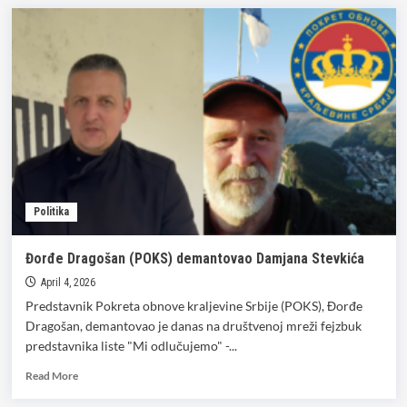
Stevkić
ponovo
u
napadu:
od
kritike
Krajića
do
izborne
krađe
2022
Politika
Đorđe Dragošan (POKS) demantovao Damjana Stevkića
April 4, 2026
Predstavnik Pokreta obnove kraljevine Srbije (POKS), Đorđe
Dragošan, demantovao je danas na društvenoj mreži fejzbuk
predstavnika liste "Mi odlučujemo" -...
Read
Read More
more