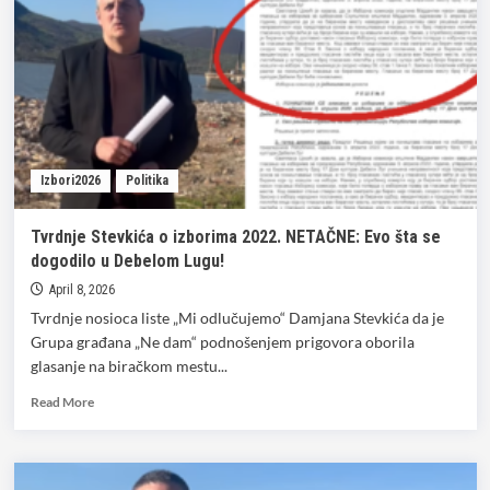
Izbori2026
Politika
Tvrdnje Stevkića o izborima 2022. NETAČNE: Evo šta se
dogodilo u Debelom Lugu!
April 8, 2026
Tvrdnje nosioca liste „Mi odlučujemo“ Damjana Stevkića da je
Grupa građana „Ne dam“ podnošenjem prigovora oborila
glasanje na biračkom mestu...
Read
Read More
more
about
Tvrdnje
Stevkića