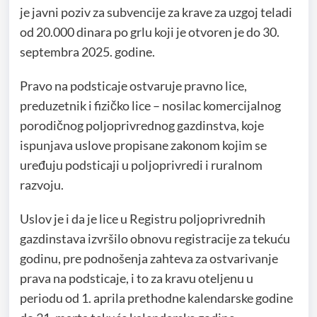
je javni poziv za subvencije za krave za uzgoj teladi
od 20.000 dinara po grlu koji je otvoren je do 30.
septembra 2025. godine.
Pravo na podsticaje ostvaruje pravno lice,
preduzetnik i fizičko lice – nosilac komercijalnog
porodičnog poljoprivrednog gazdinstva, koje
ispunjava uslove propisane zakonom kojim se
uređuju podsticaji u poljoprivredi i ruralnom
razvoju.
Uslov je i da je lice u Registru poljoprivrednih
gazdinstava izvršilo obnovu registracije za tekuću
godinu, pre podnošenja zahteva za ostvarivanje
prava na podsticaje, i to za kravu oteljenu u
periodu od 1. aprila prethodne kalendarske godine