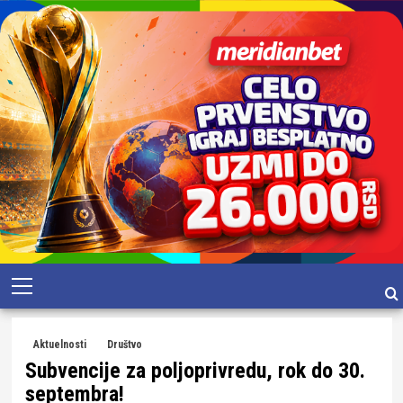
Skip
Primary
to
Menu
content
Aktuelnosti
Društvo
Subvencije za poljoprivredu, rok do 30.
septembra!