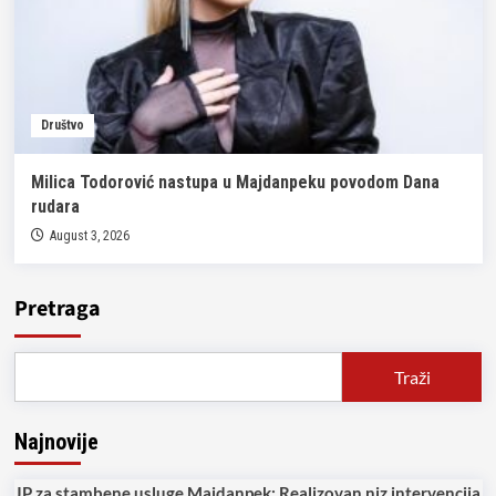
Društvo
Milica Todorović nastupa u Majdanpeku povodom Dana
rudara
August 3, 2026
Pretraga
Traži
Najnovije
JP za stambene usluge Majdanpek: Realizovan niz intervencija