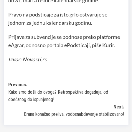
do 31. marta tekuće kalendarske godine.
Pravo na podsticaje za isto grlo ostvaruje se
jednom za jednu kalendarsku godinu.
Prijave za subvencije se podnose preko platforme
eAgrar, odnosno portala ePodsticaji, piše Kurir.
Izvor: Novosti.rs
Post
Previous:
Kako smo došli do ovoga? Retrospektiva događaja, od
navigation
obećanog do ispunjenog!
Next:
Brana konačno preliva, vodosnabdevanje stabilizovano!