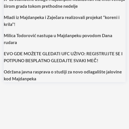
širom grada tokom prethodne nedelje
Mladi iz Majdanpeka i Zaječara realizovali projekat “koreni i
krila”!
Milica Todorović nastupa u Majdanpeku povodom Dana
rudara
EVO GDE MOŽETE GLEDATI UFC UŽIVO: REGISTRUJTE SE I
POTPUNO BESPLATNO GLEDAJTE SVAKI MEČ!
Održana javna rasprava o studiji za novo odlagalište jalovine
kod Majdanpeka