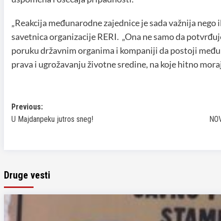
„Reakcija međunarodne zajednice je sada važnija nego ik
savetnica organizacije RERI. „Ona ne samo da potvrđuje
poruku državnim organima i kompaniji da postoji međun
prava i ugrožavanju životne sredine, na koje hitno moraj
Previous:
Post
U Majdanpeku jutros sneg!
NOV
navigation
Druge vesti