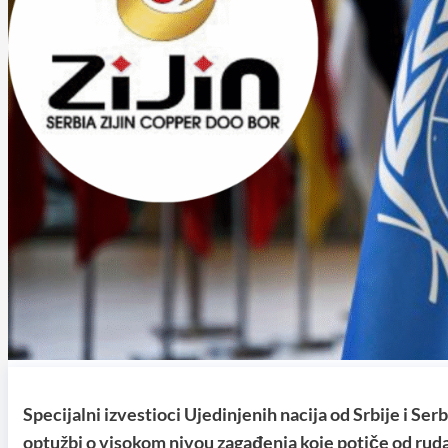
Specijalni izvestioci Ujedinjenih nacija od Srbije i Se
optužbi o visokom nivou zagađenja koje potiče od rud