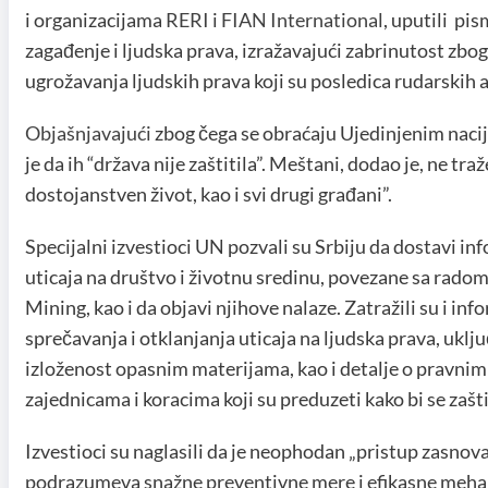
i organizacijama
RERI
i
FIAN International
, uputili pi
zagađenje i ljudska prava, izražavajući zabrinutost zbog
ugrožavanja ljudskih prava koji su posledica rudarskih a
Objašnjavajući
zbog čega se obraćaju Ujedinjenim nacija
je da ih “država nije zaštitila”. Meštani, dodao je, ne tr
dostojanstven život, kao i svi drugi građani”.
Specijalni izvestioci UN pozvali su Srbiju da dostavi i
uticaja na društvo i životnu sredinu, povezane sa radom
Mining, kao i da objavi njihove nalaze. Zatražili su i i
sprečavanja i otklanjanja uticaja na ljudska prava, uklju
izloženost opasnim materijama, kao i detalje o pravni
zajednicama i koracima koji su preduzeti kako bi se zašt
Izvestioci su naglasili da je neophodan „pristup zasnova
podrazumeva snažne preventivne mere i efikasne meha