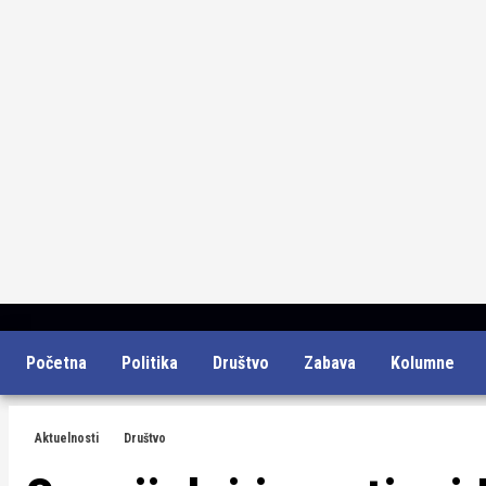
Skip
Početna
Politika
Društvo
Zabava
Kolumne
to
content
Aktuelnosti
Društvo