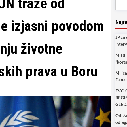
 UN traže od
se izjasni povodom
Najn
JP za
nju životne
inter
Mladi 
“koren
dskih prava u Boru
Milic
Dana 
EVO 
REGI
GLED
Održa
odlag