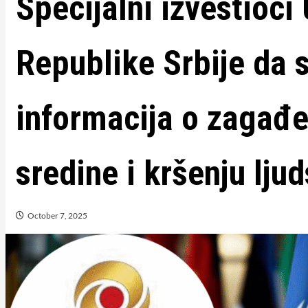
Specijalni izvestioci
Republike Srbije da 
informacija o zagađe
sredine i kršenju lju
October 7, 2025