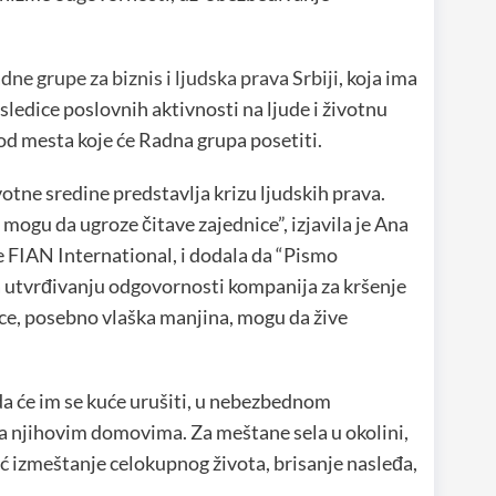
ne grupe za biznis i ljudska prava Srbiji
, koja ima
osledice poslovnih aktivnosti na ljude i životnu
 od mesta koje će Radna grupa posetiti.
otne sredine predstavlja krizu ljudskih prava.
ogu da ugroze čitave zajednice”, izjavila je Ana
 FIAN International, i dodala da “Pismo
a utvrđivanju odgovornosti kompanija za kršenje
ice, posebno vlaška manjina, mogu da žive
a će im se kuće urušiti, u nebezbednom
a njihovim domovima. Za meštane sela u okolini,
ć izmeštanje celokupnog života, brisanje nasleđa,