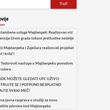
Traži
ovije
 stambene usluge Majdanpek: Realizovan niz
vencija širom grada tokom prethodne nedelje
iz Majdanpeka i Zaječara realizovali projekat
i i krila”!
a Todorović nastupa u Majdanpeku povodom
rudara
GDE MOŽETE GLEDATI UFC UŽIVO:
STRUJTE SE I POTPUNO BESPLATNO
AJTE SVAKI MEČ!
na javna rasprava o studiji za novo
alište jalovine kod Majdanpeka