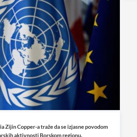
rbia Zijin Copper-a traže da se izjasne povodom
arskih aktivnosti Borskom regionu.