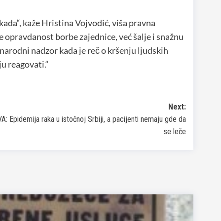
ada“, kaže Hristina Vojvodić, viša pravna
 opravdanost borbe zajednice, već šalje i snažnu
arodni nadzor kada je reč o kršenju ljudskih
u reagovati.“
Next:
A: Epidemija raka u istočnoj Srbiji, a pacijenti nemaju gde da
se leče