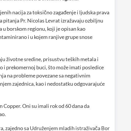
njenih nacija za toksično zagađenje i ljudska prava
a pitanja Pr. Nicolas Levrat izražavaju ozbiljnu
 u borskom regionu, koji je opisan kao
ntaminirano i u kojem ranjive grupe snose
ju životne sredine, prisustvu teških metala i
ao i prekomernoj buci, što može imati posledice
ažnja na probleme povezane sa negativnim
vanjem zajednica, kao i nedostatku odgovarajuće
in Copper. Oni su imali rok od 60 dana da
ao.
ra, zajedno sa
Udruženjem mladih istraživača Bor