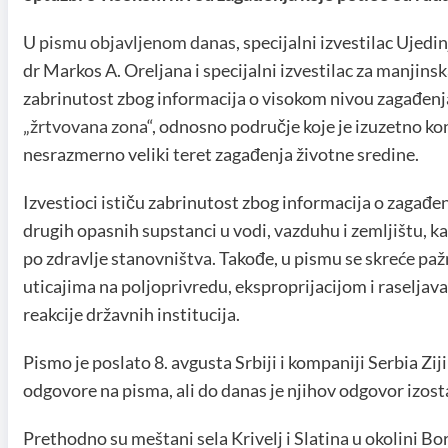
U
pismu objavljenom danas
, specijalni izvestilac Ujedi
dr Markos A. Oreljana i specijalni izvestilac za manjinsk
zabrinutost zbog informacija o visokom nivou zagađenja
„
žrtvovana zona
“, odnosno područje koje je izuzetno ko
nesrazmerno veliki teret zagađenja životne sredine.
Izvestioci ističu zabrinutost zbog informacija o zagađen
drugih opasnih supstanci u vodi, vazduhu i zemljištu, k
po zdravlje stanovništva. Takođe, u pismu se skreće p
uticajima na poljoprivredu, eksproprijacijom i raselja
reakcije državnih institucija.
Pismo je poslato 8. avgusta Srbiji i kompaniji Serbia Zij
odgovore na pisma, ali do danas je njihov odgovor izost
Prethodno su meštani sela Krivelj i Slatina u okolini Bo