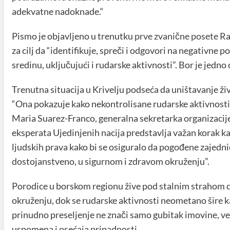
adekvatne nadoknade.“
Pismo je objavljeno u trenutku
prve zvanične posete Rad
za cilj da “identifikuje, spreči i odgovori na negativne p
sredinu, uključujući i rudarske aktivnosti”. Bor je jedno
Trenutna situacija u Krivelju podseća da uništavanje živ
“Ona pokazuje kako nekontrolisane rudarske aktivnosti m
Maria Suarez-Franco, generalna sekretarka organizacije
eksperata Ujedinjenih nacija predstavlja važan korak k
ljudskih prava kako bi se osiguralo da pogođene zajedn
dostojanstveno, u sigurnom i zdravom okruženju”.
Porodice u borskom regionu žive pod stalnim strahom d
okruženju, dok se rudarske aktivnosti neometano šire k
prinudno preseljenje ne znači samo gubitak imovine, ve
uspomena i osećaja pripadnosti.