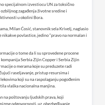
smo
specijalnom izvestiocu UN
za toksično
 ozbiljnog zagađenja životne sredine i
ktivnosti u okolini Bora.
ma, Milan Ćosić, stanovnik sela Krivelj, naglasio
aže nikakve povlastice, jedino “pravo na normalan i
nformacije o tome da li su sprovedene procene
 kompanija Serbia Zijin Copper i Serbia Zijin
nformacije o merama koje su preduzete radi
čujući raseljavanje, pristup resursima i
m lekovima koji su na raspolaganju pogođenim
itila vlaška nacionalna manjina.
n na poštovanju ljudskih prava, koji
nizme odgovornosti, uz obezbeđivanje