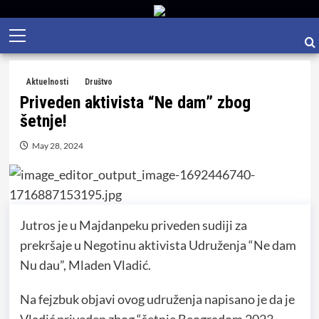
Skip
Primary
to
Menu
content
Aktuelnosti
Društvo
Priveden aktivista “Ne dam” zbog
šetnje!
May 28, 2024
Jutros je u Majdanpeku priveden sudiji za
prekršaje u Negotinu aktivista Udruženja “Ne dam
Nu dau”, Mladen Vladić.
Na fejzbuk objavi ovog udruženja napisano je da je