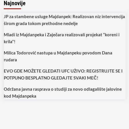
Najnovije
JP za stambene usluge Majdanpek: Realizovan niz intervencija
širom grada tokom prethodne nedelje
Mladi iz Majdanpeka i Zaječara realizovali projekat “koreni i
krila”!
Milica Todorović nastupa u Majdanpeku povodom Dana
rudara
EVO GDE MOŽETE GLEDATI UFC UŽIVO: REGISTRUJTE SE I
POTPUNO BESPLATNO GLEDAJTE SVAKI MEČ!
Održana javna rasprava o studiji za novo odlagalište jalovine
kod Majdanpeka