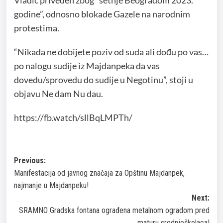
Vladić priveden zbog “šetnje Beogradom 2023.
godine”, odnosno blokade Gazele na narodnim
protestima.
“Nikada ne dobijete poziv od suda ali dođu po vas…
po nalogu sudije iz Majdanpeka da vas
dovedu/sprovedu do sudije u Negotinu”, stoji u
objavu Ne dam Nu dau.
https://fb.watch/sllBqLMPTh/
Post
Previous:
Manifestacija od javnog značaja za Opštinu Majdanpek,
navigation
najmanje u Majdanpeku!
Next:
SRAMNO Gradska fontana ograđena metalnom ogradom pred
maturu srednjoškolaca!