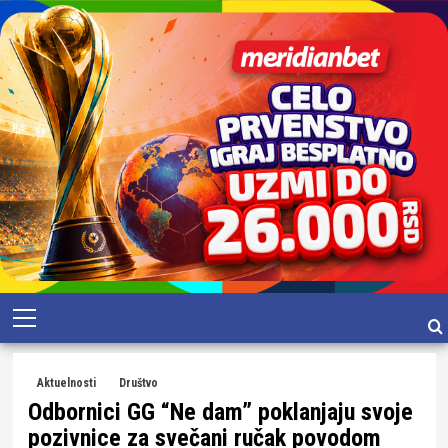
Skip
Primary
to
Menu
content
Aktuelnosti
Društvo
Odbornici GG “Ne dam” poklanjaju svoje
pozivnice za svečani ručak povodom