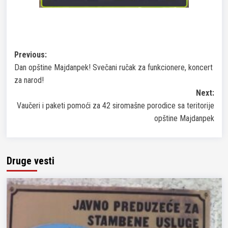
Post
Previous:
Dan opštine Majdanpek! Svečani ručak za funkcionere, koncert
navigation
za narod!
Next:
Vaučeri i paketi pomoći za 42 siromašne porodice sa teritorije
opštine Majdanpek
Druge vesti