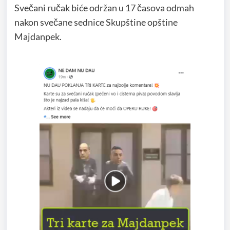
Svečani ručak biće održan u 17 časova odmah
nakon svečane sednice Skupštine opštine
Majdanpek.