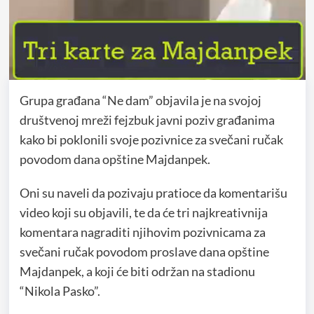
Grupa građana “Ne dam” objavila je na svojoj
društvenoj mreži fejzbuk javni poziv građanima
kako bi poklonili svoje pozivnice za svečani ručak
povodom dana opštine Majdanpek.
Oni su naveli da pozivaju pratioce da komentarišu
video koji su objavili, te da će tri najkreativnija
komentara nagraditi njihovim pozivnicama za
svečani ručak povodom proslave dana opštine
Majdanpek, a koji će biti održan na stadionu
“Nikola Pasko”.