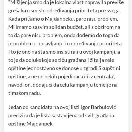
“Mišljenja smo da je lokalna vlast napravila previše
grešaka u smislu određivanja prioriteta pre svega.
Kada pričamo o Majdanpeku, pare nisu problem.
Mi imamo sasvim solidan
budžet
, ali s obzirom na
to da pare nisu problem, onda dođemo do toga da
je problem u upravljanju i u određivanju prioriteta.
I to je ono na šta smo insistirali u ovoj kampanji, a
to je da odluke koje se tiču građana i žitelja cele
opštine jednostavno se donose u zgradi Skupštini
opštine, a ne od nekih pojedinaca ili iz centrala”,
navodi on, dodajući da celu kampanju temelje na
timskom radu.
Jedan od kandidata na ovoj listi Igor Barbulović
precizira da je lista sastavljena od svih građana
opštine Majdanpek.