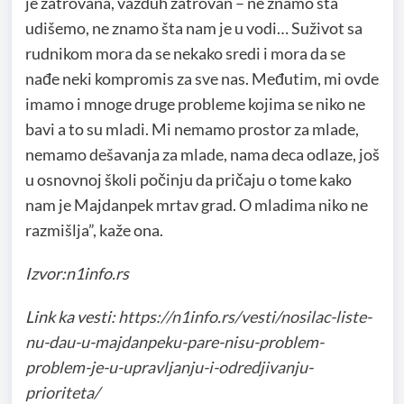
je zatrovana, vazduh zatrovan – ne znamo šta
udišemo, ne znamo šta nam je u vodi… Suživot sa
rudnikom mora da se nekako sredi i mora da se
nađe neki kompromis za sve nas. Međutim, mi ovde
imamo i mnoge druge probleme kojima se niko ne
bavi a to su mladi. Mi nemamo prostor za mlade,
nemamo dešavanja za mlade, nama deca odlaze, još
u osnovnoj školi počinju da pričaju o tome kako
nam je Majdanpek mrtav grad. O mladima niko ne
razmišlja”, kaže ona.
Izvor:n1info.rs
Link ka vesti:
https://n1info.rs/vesti/nosilac-liste-
nu-dau-u-majdanpeku-pare-nisu-problem-
problem-je-u-upravljanju-i-odredjivanju-
prioriteta/