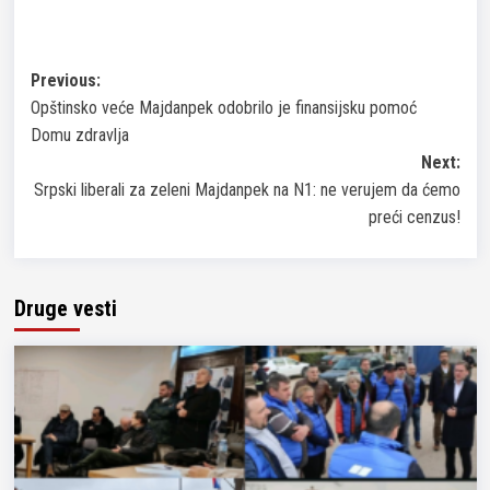
Post
Previous:
Opštinsko veće Majdanpek odobrilo je finansijsku pomoć
navigation
Domu zdravlja
Next:
Srpski liberali za zeleni Majdanpek na N1: ne verujem da ćemo
preći cenzus!
Druge vesti