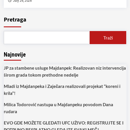
July 26, 2026
Pretraga
Traži
Najnovije
JP za stambene usluge Majdanpek: Realizovan niz intervencija
širom grada tokom prethodne nedelje
Mladi iz Majdanpeka i Zaječara realizovali projekat “koreni i
krila”!
Milica Todorović nastupa u Majdanpeku povodom Dana
rudara
EVO GDE MOŽETE GLEDATI UFC UŽIVO: REGISTRUJTE SE I
POTPUNO BESPLATNO GLEDAJTE SVAKI MEČ!