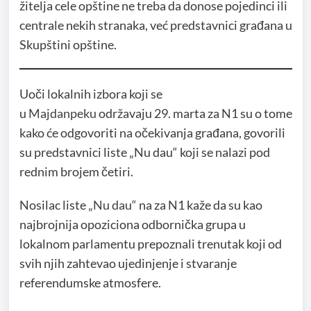
žitelja cele opštine ne treba da donose pojedinci ili
centrale nekih stranaka, već predstavnici građana u
Skupštini opštine.
Uoči lokalnih izbora koji se
u
Majdanpeku
održavaju 29. marta za N1 su o tome
kako će odgovoriti na očekivanja građana, govorili
su predstavnici liste „Nu dau“ koji se nalazi pod
rednim brojem četiri.
Nosilac liste
„Nu dau“
na za N1 kaže da su kao
najbrojnija opoziciona odbornička grupa u
lokalnom parlamentu prepoznali trenutak koji od
svih njih zahtevao ujedinjenje i stvaranje
referendumske atmosfere.