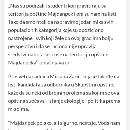
„Nas su podržali i studenti koji gravitiraju sa
teritorija opštine Majdanpek i oni su nam na listi.
Tako da smo hteli da napravimo jedan miks svih
populacionih kategorija koje su opoziciono
nastrojene i svih koji žele da ovaj grad ima bolju
perspektivu i da se racionalnije upravlja
sredstvima koja se troše na teritoriju opštine
Majdanpeka“, objašnjava on.
Prosvetna radnica Mirjana Zarić, koja je takođe na
listi kandidata za odbornika u Skupštini opštine,
kaže da su neki od brojnih prolema sa kojim se ova
opština suočava – stanje ekologije i politika prema
mladima.
“Majdanpek polako, ali sigurno, nestaje. Voda nam