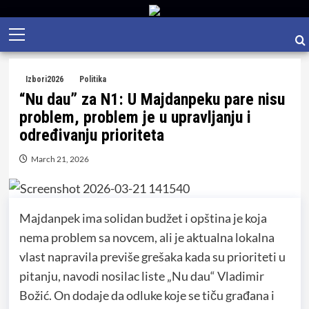
Skip
Primary
to
Menu
content
Izbori2026
Politika
“Nu dau” za N1: U Majdanpeku pare nisu
problem, problem je u upravljanju i
određivanju prioriteta
March 21, 2026
Majdanpek ima solidan budžet i opština je koja
nema problem sa novcem, ali je aktualna lokalna
vlast napravila previše grešaka kada su prioriteti u
pitanju, navodi nosilac liste „Nu dau“ Vladimir
Božić. On dodaje da odluke koje se tiču građana i