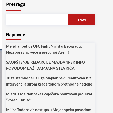
Pretraga
Traži
Najnovije
Meridianbet uz UFC Fight Night u Beogradu:
Nezaboravno veče u prepunoj Areni!
SAOPŠTENJE REDAKCIJE MAJDANPEK INFO
POVODOM LAŽI DAMJANA STEVKIĆA
JP za stambene usluge Majdanpek: Realizovan niz
intervencija širom grada tokom prethodne nedelje
Mladi iz Majdanpeka i Zaječara realizovali projekat
“koreni i krila”!
Milica Todorović nastupa u Majdanpeku povodom