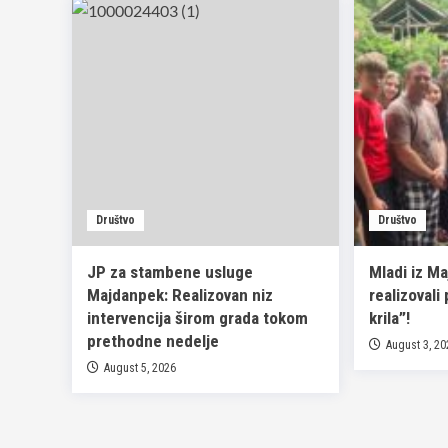
Društvo
Društvo
JP za stambene usluge
Mladi iz M
Majdanpek: Realizovan niz
realizovali
intervencija širom grada tokom
krila”!
prethodne nedelje
August 3, 2
August 5, 2026