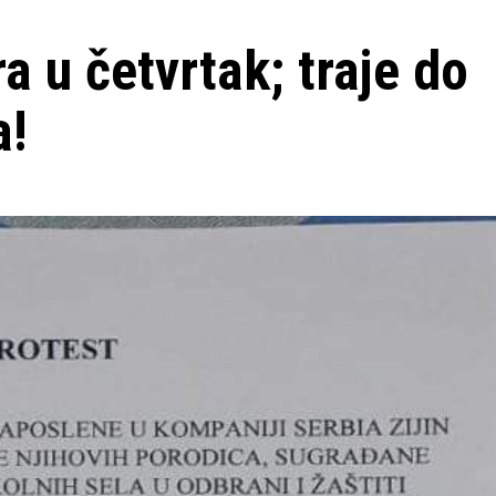
a u četvrtak; traje do
a!