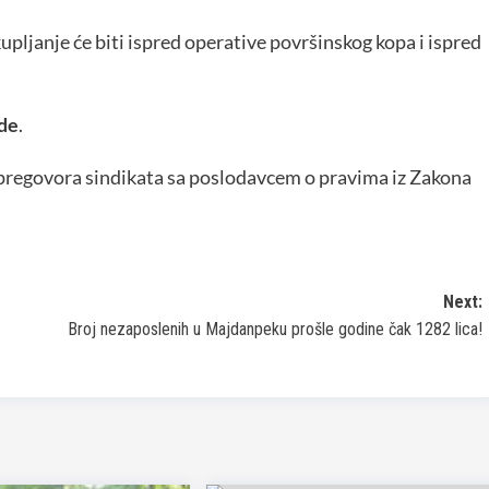
pljanje će biti ispred operative površinskog kopa i ispred
ede
.
h pregovora sindikata sa poslodavcem o pravima iz Zakona
Next:
Broj nezaposlenih u Majdanpeku prošle godine čak 1282 lica!