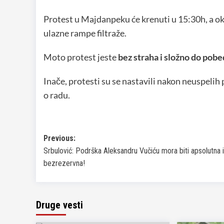
Protest u Majdanpeku će krenuti u 15:30h, a oku
ulazne rampe filtraže.
Moto protest jeste
bez straha i složno do pob
Inače, protesti su se nastavili nakon neuspeli
o radu.
Post
Previous:
Srbulović: Podrška Aleksandru Vučiću mora biti apsolutna i
navigation
bezrezervna!
Druge vesti