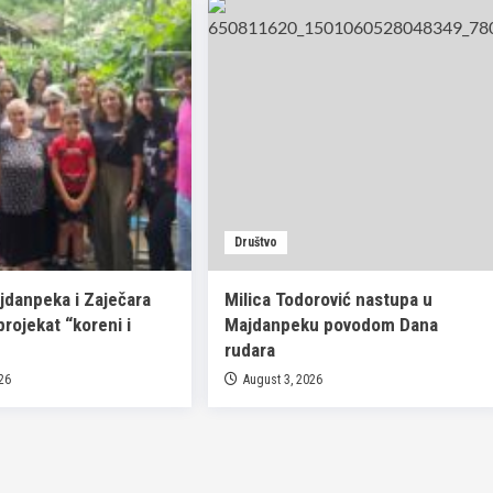
Društvo
ajdanpeka i Zaječara
Milica Todorović nastupa u
 projekat “koreni i
Majdanpeku povodom Dana
rudara
026
August 3, 2026