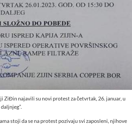
 ZiĐin najavili su novi protest za četvrtak, 26. januar, u
 daljnjeg”.
ma stoji da se na protest pozivaju svi zaposleni, njihove