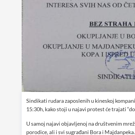
Sindikati rudara zaposlenih u kineskoj kompaniji
15:30h, kako stoji u najavi protest će trajati “do
U samoj najavi objavljenoj na društvenim mreža
porodice, ali i svi sugrađani Bora i Majdanpeka.