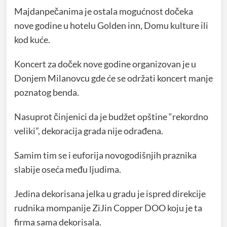
Majdanpečanima je ostala mogućnost dočeka
nove godine u hotelu Golden inn, Domu kulture ili
kod kuće.
Koncert za doček nove godine organizovan je u
Donjem Milanovcu gde će se održati koncert manje
poznatog benda.
Nasuprot činjenici da je budžet opštine “rekordno
veliki”, dekoracija grada nije odrađena.
Samim tim se i euforija novogodišnjih praznika
slabije oseća među ljudima.
Jedina dekorisana jelka u gradu je ispred direkcije
rudnika mompanije ZiJin Copper DOO koju je ta
firma sama dekorisala.