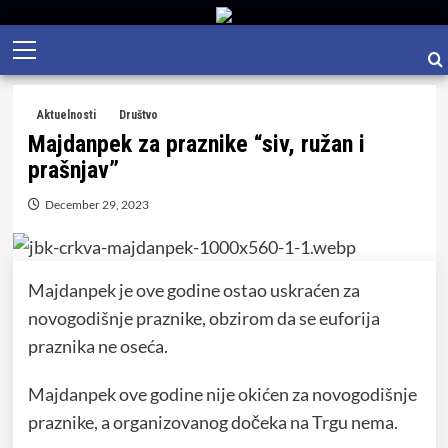
Skip
Primary
to
Menu
content
Aktuelnosti
Društvo
Majdanpek za praznike “siv, ružan i
prašnjav”
December 29, 2023
Majdanpek je ove godine ostao uskraćen za
novogodišnje praznike, obzirom da se euforija
praznika ne oseća.
Majdanpek ove godine nije okićen za novogodišnje
praznike, a organizovanog dočeka na Trgu nema.