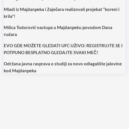
Mladi iz Majdanpeka i Zaječara realizovali projekat “koreni i
krila”!
Milica Todorović nastupa u Majdanpeku povodom Dana
rudara
EVO GDE MOŽETE GLEDATI UFC UŽIVO: REGISTRUJTE SE I
POTPUNO BESPLATNO GLEDAJTE SVAKI MEČ!
Održana javna rasprava o studiji za novo odlagalište jalovine
kod Majdanpeka