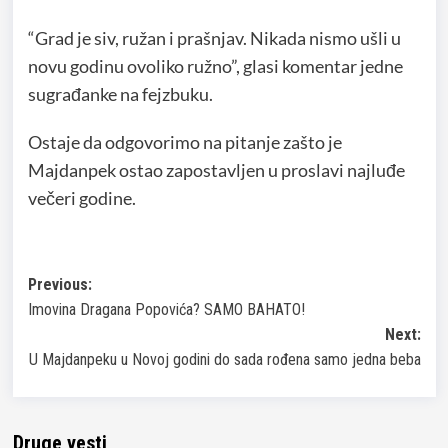
“Grad je siv, ružan i prašnjav. Nikada nismo ušli u
novu godinu ovoliko ružno”, glasi komentar jedne
sugrađanke na fejzbuku.
Ostaje da odgovorimo na pitanje zašto je
Majdanpek ostao zapostavljen u proslavi najluđe
večeri godine.
Post
Previous:
Imovina Dragana Popovića? SAMO BAHATO!
navigation
Next:
U Majdanpeku u Novoj godini do sada rođena samo jedna beba
Druge vesti