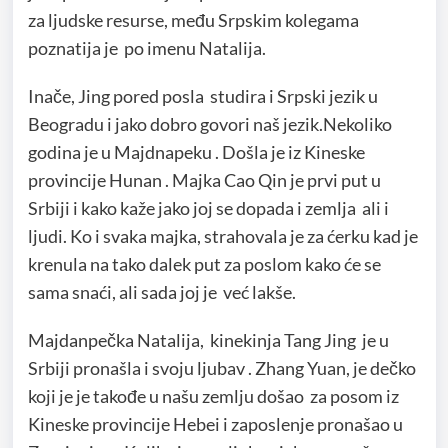
za ljudske resurse, među Srpskim kolegama
poznatija je po imenu Natalija.
Inače, Jing pored posla studira i Srpski jezik u
Beogradu i jako dobro govori naš jezik.Nekoliko
godina je u Majdnapeku . Došla je iz Kineske
provincije Hunan . Majka Cao Qin je prvi put u
Srbiji i kako kaže jako joj se dopada i zemlja ali i
ljudi. Ko i svaka majka, strahovala je za ćerku kad je
krenula na tako dalek put za poslom kako će se
sama snaći, ali sada joj je već lakše.
Majdanpečka Natalija, kinekinja Tang Jing je u
Srbiji pronašla i svoju ljubav . Zhang Yuan, je dečko
koji je je takođe u našu zemlju došao za posom iz
Kineske provincije Hebei i zaposlenje pronašao u