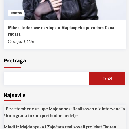
Društvo
Milica Todorović nastupa u Majdanpeku povodom Dana
rudara
August 3, 2026
Pretraga
Traži
Najnovije
JP za stambene usluge Majdanpek: Realizovan niz intervencija
širom grada tokom prethodne nedelje
Mladi iz Majdanpeka i Zaječara realizovali projekat “koreni i