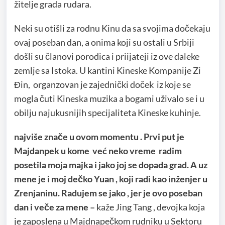
žitelje grada rudara.
Neki su otišli za rodnu Kinu da sa svojima dočekaju
ovaj poseban dan, a onima koji su ostali u Srbiji
došli su članovi porodica i priijateji iz ove daleke
zemlje sa Istoka. U kantini Kineske Kompanije Zi
Đin, organzovan je zajednički doček iz koje se
mogla čuti Kineska muzika a bogami uživalo se i u
obilju najukusnijih specijaliteta Kineske kuhinje.
najviše znače u ovom momentu . Prvi put je
Majdanpek u kome već neko vreme radim
posetila moja majka i jako joj se dopada grad. A uz
mene je i moj dečko Yuan , koji radi kao inženjer u
Zrenjaninu. Radujem se jako , jer je ovo poseban
dan i veče za mene –
kaže Jing Tang , devojka koja
je zaposlena u Majdnapečkom rudniku u Sektoru