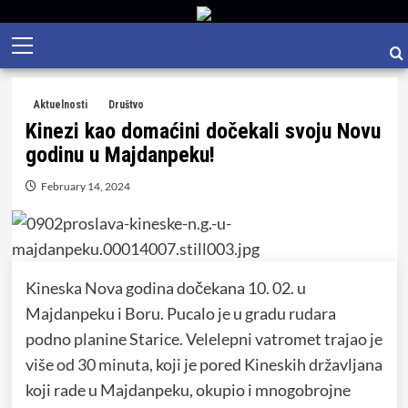
Skip
Primary
to
Menu
content
Aktuelnosti
Društvo
Kinezi kao domaćini dočekali svoju Novu
godinu u Majdanpeku!
February 14, 2024
Kineska Nova godina dočekana 10. 02. u
Majdanpeku i Boru. Pucalo je u gradu rudara
podno planine Starice. Velelepni vatromet trajao je
više od 30 minuta, koji je pored Kineskih državljana
koji rade u Majdanpeku, okupio i mnogobrojne