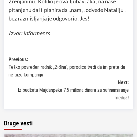
Zrenjaninu. Koliko je ova ljubav jaka , na naše
pitanjenu da li planira da ,,nam ,, odvede Nataliju ,
bez razmišljanja je odgovorio: Jes!
Izvor: informer.rs
Post
Previous:
Teško povređen radnik „Ziđina“, porodica tvrdi da im prete da
navigation
ne tuže kompaniju
Next:
Iz budžeta Majdanpeka 7,5 miliona dinara za sufinansiranje
medija!
Druge vesti