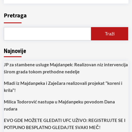
Pretraga
Traži
Najnovije
JP za stambene usluge Majdanpek: Realizovan niz intervencija
širom grada tokom prethodne nedelje
Mladi iz Majdanpeka i Zaječara realizovali projekat “koreni i
krila”!
Milica Todorović nastupa u Majdanpeku povodom Dana
rudara
EVO GDE MOŽETE GLEDATI UFC UŽIVO: REGISTRUJTE SE I
POTPUNO BESPLATNO GLEDAJTE SVAKI MEČ!