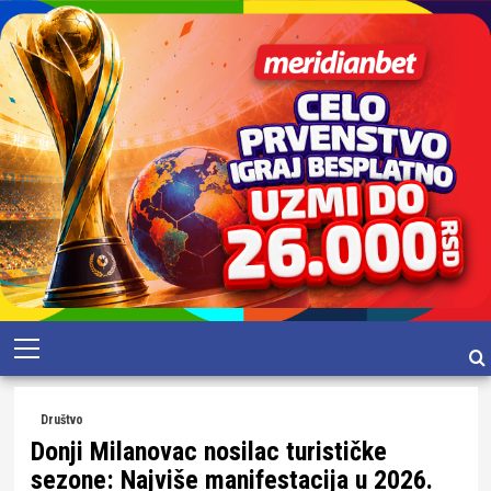
Skip
Primary
to
Menu
content
Društvo
Donji Milanovac nosilac turističke
sezone: Najviše manifestacija u 2026.