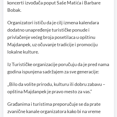
koncerti izvođača poput Saše Matića i Barbare
Bobak.
Organizatori ističu da je cilj izmena kalendara
dodatno unapređenje turističke ponude i
privlačenje većeg broja posetilaca u opštinu
Majdanpek, uz očuvanje tradicije i promociju
lokalne kulture.
Iz Turističke organizacije poručuju da je pred nama
godina ispunjena sadržajem za sve generacije:
„Bilo da volite prirodu, kulturu ili dobru zabavu –
opština Majdanpek je pravo mesto za vas.“
Građanima i turistima preporučuje se da prate
zvanične kanale organizatora kako bi na vreme