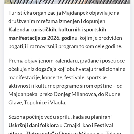
Turistička organizacija Majdanpek objavila je na
društvenim mrežama izmenjen i dopunjen
Kalendar turističkih, kulturnih i sportskih
manifestacija za 2026. godinu
, kojim je predviđen
bogatiji i raznovrsniji program tokom cele godine.
Prema objavljenom kalendaru, građane i posetioce
očekuje niz događaja koji obuhvataju tradicionalne
manifestacije, koncerte, festivale, sportske
aktivnosti i kulturne programe širom opštine – od
Majdanpeka, preko Donjeg Milanovca, do Rudne
Glave, Topolnice i Vlaola.
Sezona počinje već u aprilu, kada su planirani
Uskršnji dani folklora
u Crnajki, kao i
Festival
gitare „Zlatna nota“
u Donjem Milanovcu. Tokom