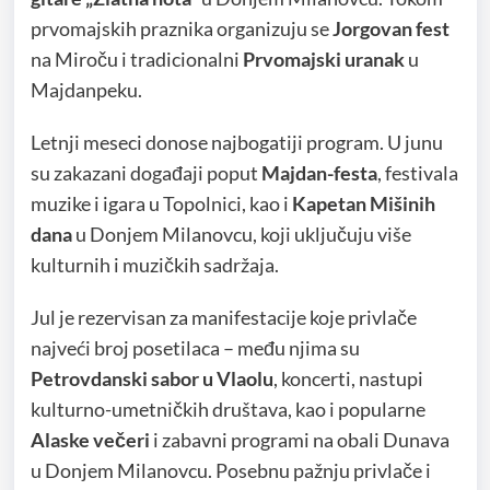
prvomajskih praznika organizuju se
Jorgovan fest
na Miroču i tradicionalni
Prvomajski uranak
u
Majdanpeku.
Letnji meseci donose najbogatiji program. U junu
su zakazani događaji poput
Majdan-festa
, festivala
muzike i igara u Topolnici, kao i
Kapetan Mišinih
dana
u Donjem Milanovcu, koji uključuju više
kulturnih i muzičkih sadržaja.
Jul je rezervisan za manifestacije koje privlače
najveći broj posetilaca – među njima su
Petrovdanski sabor u Vlaolu
, koncerti, nastupi
kulturno-umetničkih društava, kao i popularne
Alaske večeri
i zabavni programi na obali Dunava
u Donjem Milanovcu. Posebnu pažnju privlače i