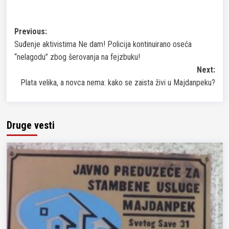
Post
Previous:
Suđenje aktivistima Ne dam! Policija kontinuirano oseća
navigation
“nelagodu” zbog šerovanja na fejzbuku!
Next:
Plata velika, a novca nema: kako se zaista živi u Majdanpeku?
Druge vesti